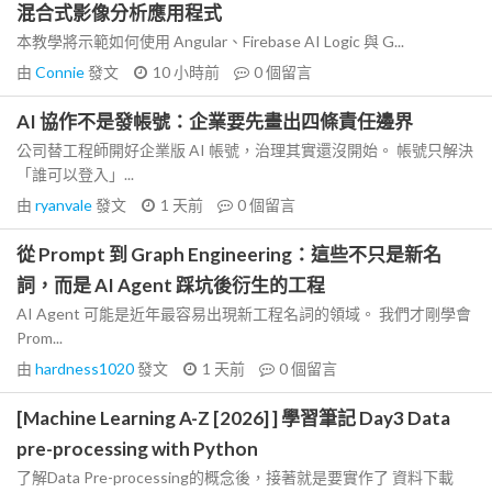
混合式影像分析應用程式
本教學將示範如何使用 Angular、Firebase AI Logic 與 G...
由
Connie
發文
10 小時前
0
個留言
AI 協作不是發帳號：企業要先畫出四條責任邊界
公司替工程師開好企業版 AI 帳號，治理其實還沒開始。 帳號只解決
「誰可以登入」...
由
ryanvale
發文
1 天前
0
個留言
從 Prompt 到 Graph Engineering：這些不只是新名
詞，而是 AI Agent 踩坑後衍生的工程
AI Agent 可能是近年最容易出現新工程名詞的領域。 我們才剛學會
Prom...
由
hardness1020
發文
1 天前
0
個留言
[Machine Learning A-Z [2026] ] 學習筆記 Day3 Data
pre-processing with Python
了解Data Pre-processing的概念後，接著就是要實作了 資料下載