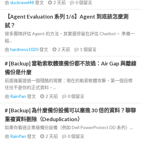
由
duckravel48
發文
2 天前
0
個留言
【Agent Evaluation 系列 1/6】Agent 到底該怎麼測
試？
很多團隊評估 Agent 的方法，其實還停留在評估 Chatbot。 準備一
組...
由
hardness1020
發文
2 天前
1
個留言
# [Backup] 當勒索軟體連備份都不放過：Air Gap 與離線
備份是什麼
前面幾篇提過一個殘酷的現實：現在的勒索軟體攻擊，第一個目標
往往不是你的正式資料，...
由
RainPan
發文
2 天前
0
個留言
# [Backup] 為什麼備份設備可以塞進 30 倍的資料？聊聊
重複資料刪除（Deduplication）
如果你看過企業級備份設備（例如 Dell PowerProtect DD 系列）...
由
RainPan
發文
2 天前
0
個留言