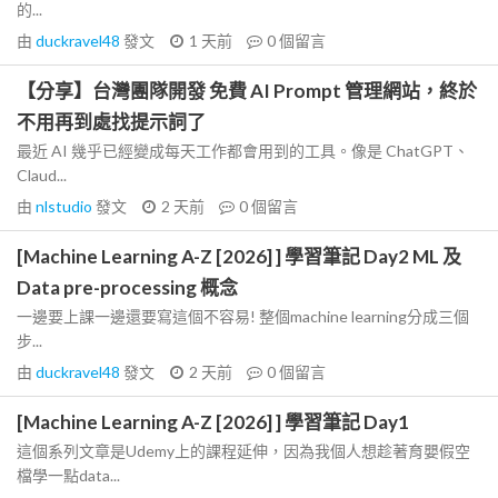
的...
由
duckravel48
發文
1 天前
0
個留言
【分享】台灣團隊開發 免費 AI Prompt 管理網站，終於
不用再到處找提示詞了
最近 AI 幾乎已經變成每天工作都會用到的工具。像是 ChatGPT、
Claud...
由
nlstudio
發文
2 天前
0
個留言
[Machine Learning A-Z [2026] ] 學習筆記 Day2 ML 及
Data pre-processing 概念
一邊要上課一邊還要寫這個不容易! 整個machine learning分成三個
步...
由
duckravel48
發文
2 天前
0
個留言
[Machine Learning A-Z [2026] ] 學習筆記 Day1
這個系列文章是Udemy上的課程延伸，因為我個人想趁著育嬰假空
檔學一點data...