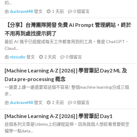
的...
由
duckravel48
發文
1 天前
0
個留言
【分享】台灣團隊開發 免費 AI Prompt 管理網站，終於
不用再到處找提示詞了
最近 AI 幾乎已經變成每天工作都會用到的工具。像是 ChatGPT、
Claud...
由
nlstudio
發文
2 天前
0
個留言
[Machine Learning A-Z [2026] ] 學習筆記 Day2 ML 及
Data pre-processing 概念
一邊要上課一邊還要寫這個不容易! 整個machine learning分成三個
步...
由
duckravel48
發文
2 天前
0
個留言
[Machine Learning A-Z [2026] ] 學習筆記 Day1
這個系列文章是Udemy上的課程延伸，因為我個人想趁著育嬰假空
檔學一點data...