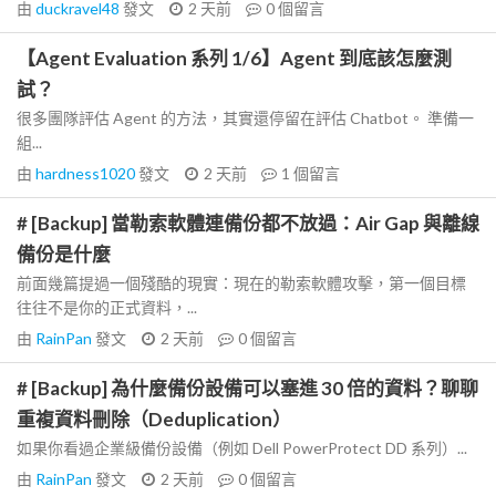
由
duckravel48
發文
2 天前
0
個留言
【Agent Evaluation 系列 1/6】Agent 到底該怎麼測
試？
很多團隊評估 Agent 的方法，其實還停留在評估 Chatbot。 準備一
組...
由
hardness1020
發文
2 天前
1
個留言
# [Backup] 當勒索軟體連備份都不放過：Air Gap 與離線
備份是什麼
前面幾篇提過一個殘酷的現實：現在的勒索軟體攻擊，第一個目標
往往不是你的正式資料，...
由
RainPan
發文
2 天前
0
個留言
# [Backup] 為什麼備份設備可以塞進 30 倍的資料？聊聊
重複資料刪除（Deduplication）
如果你看過企業級備份設備（例如 Dell PowerProtect DD 系列）...
由
RainPan
發文
2 天前
0
個留言