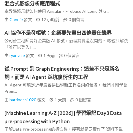
混合式影像分析應用程式
本教學將示範如何使用 Angular、Firebase AI Logic 與 G...
由
Connie
發文
12 小時前
0
個留言
AI 協作不是發帳號：企業要先畫出四條責任邊界
公司替工程師開好企業版 AI 帳號，治理其實還沒開始。 帳號只解決
「誰可以登入」...
由
ryanvale
發文
1 天前
0
個留言
從 Prompt 到 Graph Engineering：這些不只是新名
詞，而是 AI Agent 踩坑後衍生的工程
AI Agent 可能是近年最容易出現新工程名詞的領域。 我們才剛學會
Prom...
由
hardness1020
發文
1 天前
0
個留言
[Machine Learning A-Z [2026] ] 學習筆記 Day3 Data
pre-processing with Python
了解Data Pre-processing的概念後，接著就是要實作了 資料下載