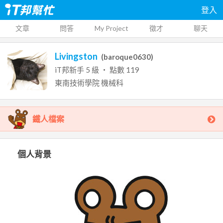
登入
文章
問答
My Project
徵才
聊天
Livingston
(
baroque0630
)
iT邦新手
5
級 ‧ 點數
119
東南技術學院
機械科
鐵人檔案
個人背景