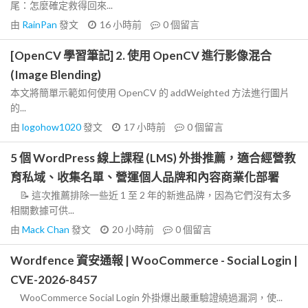
尾：怎麼確定救得回來...
由
RainPan
發文
16 小時前
0
個留言
[OpenCV 學習筆記] 2. 使用 OpenCV 進行影像混合
(Image Blending)
本文將簡單示範如何使用 OpenCV 的 addWeighted 方法進行圖片
的...
由
logohow1020
發文
17 小時前
0
個留言
5 個 WordPress 線上課程 (LMS) 外掛推薦，適合經營教
育私域、收集名單、營運個人品牌和內容商業化部署
📝 這次推薦排除一些近 1 至 2 年的新進品牌，因為它們沒有太多
相關數據可供...
由
Mack Chan
發文
20 小時前
0
個留言
Wordfence 資安通報 | WooCommerce - Social Login |
CVE-2026-8457
WooCommerce Social Login 外掛爆出嚴重驗證繞過漏洞，使...