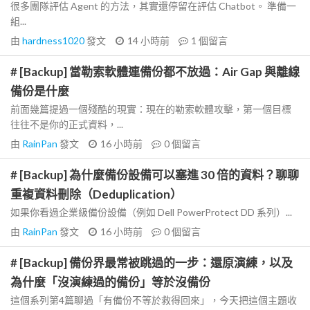
很多團隊評估 Agent 的方法，其實還停留在評估 Chatbot。 準備一
組...
由
hardness1020
發文
14 小時前
1
個留言
# [Backup] 當勒索軟體連備份都不放過：Air Gap 與離線
備份是什麼
前面幾篇提過一個殘酷的現實：現在的勒索軟體攻擊，第一個目標
往往不是你的正式資料，...
由
RainPan
發文
16 小時前
0
個留言
# [Backup] 為什麼備份設備可以塞進 30 倍的資料？聊聊
重複資料刪除（Deduplication）
如果你看過企業級備份設備（例如 Dell PowerProtect DD 系列）...
由
RainPan
發文
16 小時前
0
個留言
# [Backup] 備份界最常被跳過的一步：還原演練，以及
為什麼「沒演練過的備份」等於沒備份
這個系列第4篇聊過「有備份不等於救得回來」，今天把這個主題收