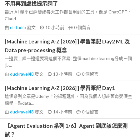
不用再到處找提示詞了
最近 AI 幾乎已經變成每天工作都會用到的工具。像是 ChatGPT、
Claud...
由
nlstudio
發文
10 小時前
0
個留言
[Machine Learning A-Z [2026] ] 學習筆記 Day2 ML 及
Data pre-processing 概念
一邊要上課一邊還要寫這個不容易! 整個machine learning分成三個
步...
由
duckravel48
發文
13 小時前
0
個留言
[Machine Learning A-Z [2026] ] 學習筆記 Day1
這個系列文章是Udemy上的課程延伸，因為我個人想趁著育嬰假空
檔學一點data...
由
duckravel48
發文
14 小時前
0
個留言
【Agent Evaluation 系列 1/6】Agent 到底該怎麼測
試？