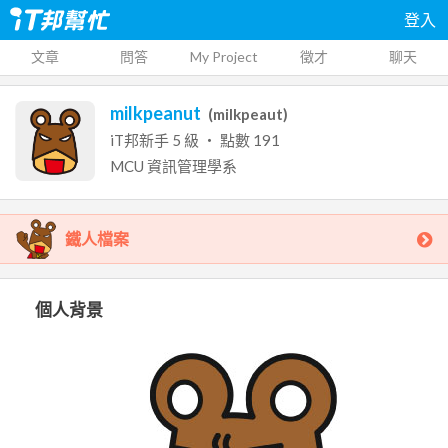
登入
文章
問答
My Project
徵才
聊天
milkpeanut
(
milkpeaut
)
iT邦新手
5
級 ‧ 點數
191
MCU
資訊管理學系
鐵人檔案
個人背景