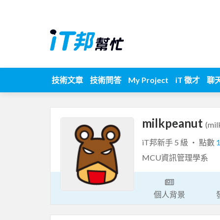
技術文章
技術問答
My Project
iT 徵才
聊
milkpeanut
(mil
iT邦新手 5 級 ‧ 點數
MCU資訊管理學系
個人背景