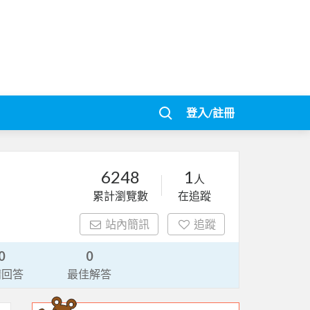
登入/註冊
6248
1
人
累計瀏覽數
在追蹤
站內簡訊
追蹤
0
0
請回答
最佳解答