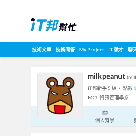
技術文章
技術問答
My Project
iT 徵才
聊
milkpeanut
(mil
iT邦新手 5 級 ‧ 點數
MCU資訊管理學系
個人背景