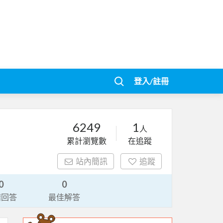
登入/註冊
6249
1
人
累計瀏覽數
在追蹤
站內簡訊
追蹤
0
0
請回答
最佳解答