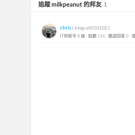
追蹤 milkpeanut 的邦友
1
chris
(
kingcall550102
)
iT邦新手 5 級
點數
216
邀請回答
0