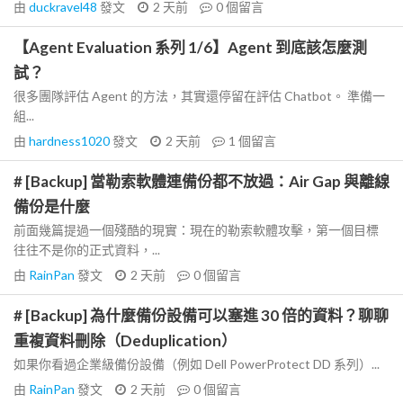
由
duckravel48
發文
2 天前
0
個留言
【Agent Evaluation 系列 1/6】Agent 到底該怎麼測
試？
很多團隊評估 Agent 的方法，其實還停留在評估 Chatbot。 準備一
組...
由
hardness1020
發文
2 天前
1
個留言
# [Backup] 當勒索軟體連備份都不放過：Air Gap 與離線
備份是什麼
前面幾篇提過一個殘酷的現實：現在的勒索軟體攻擊，第一個目標
往往不是你的正式資料，...
由
RainPan
發文
2 天前
0
個留言
# [Backup] 為什麼備份設備可以塞進 30 倍的資料？聊聊
重複資料刪除（Deduplication）
如果你看過企業級備份設備（例如 Dell PowerProtect DD 系列）...
由
RainPan
發文
2 天前
0
個留言