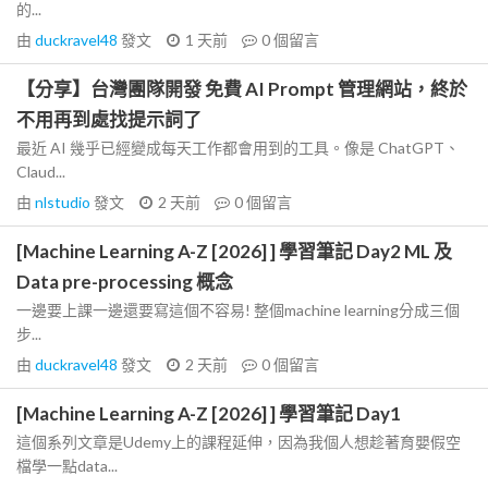
的...
由
duckravel48
發文
1 天前
0
個留言
【分享】台灣團隊開發 免費 AI Prompt 管理網站，終於
不用再到處找提示詞了
最近 AI 幾乎已經變成每天工作都會用到的工具。像是 ChatGPT、
Claud...
由
nlstudio
發文
2 天前
0
個留言
[Machine Learning A-Z [2026] ] 學習筆記 Day2 ML 及
Data pre-processing 概念
一邊要上課一邊還要寫這個不容易! 整個machine learning分成三個
步...
由
duckravel48
發文
2 天前
0
個留言
[Machine Learning A-Z [2026] ] 學習筆記 Day1
這個系列文章是Udemy上的課程延伸，因為我個人想趁著育嬰假空
檔學一點data...