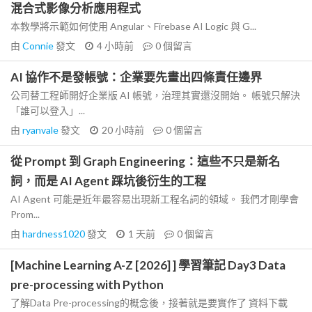
混合式影像分析應用程式
本教學將示範如何使用 Angular、Firebase AI Logic 與 G...
由
Connie
發文
4 小時前
0
個留言
AI 協作不是發帳號：企業要先畫出四條責任邊界
公司替工程師開好企業版 AI 帳號，治理其實還沒開始。 帳號只解決
「誰可以登入」...
由
ryanvale
發文
20 小時前
0
個留言
從 Prompt 到 Graph Engineering：這些不只是新名
詞，而是 AI Agent 踩坑後衍生的工程
AI Agent 可能是近年最容易出現新工程名詞的領域。 我們才剛學會
Prom...
由
hardness1020
發文
1 天前
0
個留言
[Machine Learning A-Z [2026] ] 學習筆記 Day3 Data
pre-processing with Python
了解Data Pre-processing的概念後，接著就是要實作了 資料下載