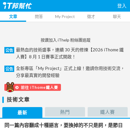
登入
文章
問答
My Project
徵才
聊天
按讚加入 iThelp 粉絲團追蹤
最熱血的技術盛事，連續 30 天的修煉【2026 iThome 鐵
公告
人賽】8 月 1 日賽事正式開啟！
全新專區「My Project」正式上線！邀請你用技術交流，
公告
分享最真實的開發經驗
前往 iThome鐵人賽
技術文章
熱門
鐵人賽
最新
同一篇內容翻成十種語言，要換掉的不只是詞，是節日