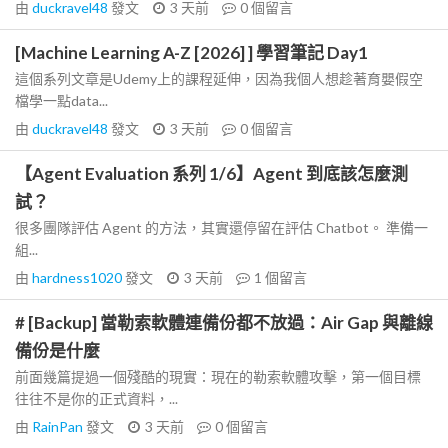
由
duckravel48
發文
3 天前
0
個留言
[Machine Learning A-Z [2026] ] 學習筆記 Day1
這個系列文章是Udemy上的課程延伸，因為我個人想趁著育嬰假空
檔學一點data...
由
duckravel48
發文
3 天前
0
個留言
【Agent Evaluation 系列 1/6】Agent 到底該怎麼測
試？
很多團隊評估 Agent 的方法，其實還停留在評估 Chatbot。 準備一
組...
由
hardness1020
發文
3 天前
1
個留言
# [Backup] 當勒索軟體連備份都不放過：Air Gap 與離線
備份是什麼
前面幾篇提過一個殘酷的現實：現在的勒索軟體攻擊，第一個目標
往往不是你的正式資料，...
由
RainPan
發文
3 天前
0
個留言