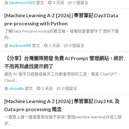
由
hardness1020
發文
2 天前
0
個留言
[Machine Learning A-Z [2026] ] 學習筆記 Day3 Data
pre-processing with Python
了解Data Pre-processing的概念後，接著就是要實作了 資料下載
的...
由
duckravel48
發文
2 天前
0
個留言
【分享】台灣團隊開發 免費 AI Prompt 管理網站，終於
不用再到處找提示詞了
最近 AI 幾乎已經變成每天工作都會用到的工具。像是 ChatGPT、
Claud...
由
nlstudio
發文
2 天前
0
個留言
[Machine Learning A-Z [2026] ] 學習筆記 Day2 ML 及
Data pre-processing 概念
一邊要上課一邊還要寫這個不容易! 整個machine learning分成三個
步...