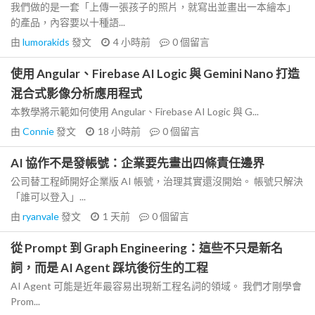
我們做的是一套「上傳一張孩子的照片，就寫出並畫出一本繪本」
的產品，內容要以十種語...
由
lumorakids
發文
4 小時前
0
個留言
使用 Angular、Firebase AI Logic 與 Gemini Nano 打造
混合式影像分析應用程式
本教學將示範如何使用 Angular、Firebase AI Logic 與 G...
由
Connie
發文
18 小時前
0
個留言
AI 協作不是發帳號：企業要先畫出四條責任邊界
公司替工程師開好企業版 AI 帳號，治理其實還沒開始。 帳號只解決
「誰可以登入」...
由
ryanvale
發文
1 天前
0
個留言
從 Prompt 到 Graph Engineering：這些不只是新名
詞，而是 AI Agent 踩坑後衍生的工程
AI Agent 可能是近年最容易出現新工程名詞的領域。 我們才剛學會
Prom...