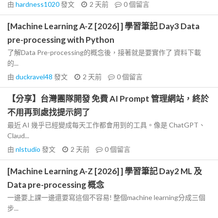
由
hardness1020
發文
2 天前
0
個留言
[Machine Learning A-Z [2026] ] 學習筆記 Day3 Data
pre-processing with Python
了解Data Pre-processing的概念後，接著就是要實作了 資料下載
的...
由
duckravel48
發文
2 天前
0
個留言
【分享】台灣團隊開發 免費 AI Prompt 管理網站，終於
不用再到處找提示詞了
最近 AI 幾乎已經變成每天工作都會用到的工具。像是 ChatGPT、
Claud...
由
nlstudio
發文
2 天前
0
個留言
[Machine Learning A-Z [2026] ] 學習筆記 Day2 ML 及
Data pre-processing 概念
一邊要上課一邊還要寫這個不容易! 整個machine learning分成三個
步...