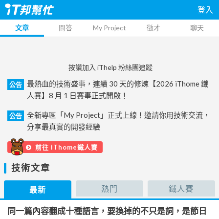
登入
文章
問答
My Project
徵才
聊天
按讚加入 iThelp 粉絲團追蹤
最熱血的技術盛事，連續 30 天的修煉【2026 iThome 鐵
公告
人賽】8 月 1 日賽事正式開啟！
全新專區「My Project」正式上線！邀請你用技術交流，
公告
分享最真實的開發經驗
前往 iThome鐵人賽
技術文章
熱門
鐵人賽
最新
同一篇內容翻成十種語言，要換掉的不只是詞，是節日