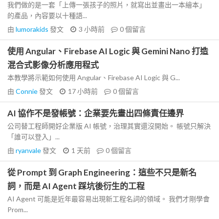
我們做的是一套「上傳一張孩子的照片，就寫出並畫出一本繪本」
的產品，內容要以十種語...
由
lumorakids
發文
3 小時前
0
個留言
使用 Angular、Firebase AI Logic 與 Gemini Nano 打造
混合式影像分析應用程式
本教學將示範如何使用 Angular、Firebase AI Logic 與 G...
由
Connie
發文
17 小時前
0
個留言
AI 協作不是發帳號：企業要先畫出四條責任邊界
公司替工程師開好企業版 AI 帳號，治理其實還沒開始。 帳號只解決
「誰可以登入」...
由
ryanvale
發文
1 天前
0
個留言
從 Prompt 到 Graph Engineering：這些不只是新名
詞，而是 AI Agent 踩坑後衍生的工程
AI Agent 可能是近年最容易出現新工程名詞的領域。 我們才剛學會
Prom...