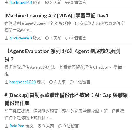
由
duckravel48
發文
2 天前
0
個留言
[Machine Learning A-Z [2026] ] 學習筆記 Day1
這個系列文章是Udemy上的課程延伸，因為我個人想趁著育嬰假空
檔學一點data...
由
duckravel48
發文
3 天前
0
個留言
【Agent Evaluation 系列 1/6】Agent 到底該怎麼測
試？
很多團隊評估 Agent 的方法，其實還停留在評估 Chatbot。 準備一
組...
由
hardness1020
發文
3 天前
1
個留言
# [Backup] 當勒索軟體連備份都不放過：Air Gap 與離線
備份是什麼
前面幾篇提過一個殘酷的現實：現在的勒索軟體攻擊，第一個目標
往往不是你的正式資料，...
由
RainPan
發文
3 天前
0
個留言