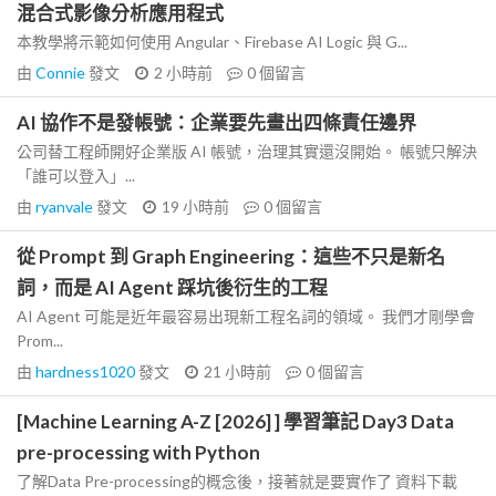
混合式影像分析應用程式
本教學將示範如何使用 Angular、Firebase AI Logic 與 G...
由
Connie
發文
2 小時前
0
個留言
AI 協作不是發帳號：企業要先畫出四條責任邊界
公司替工程師開好企業版 AI 帳號，治理其實還沒開始。 帳號只解決
「誰可以登入」...
由
ryanvale
發文
19 小時前
0
個留言
從 Prompt 到 Graph Engineering：這些不只是新名
詞，而是 AI Agent 踩坑後衍生的工程
AI Agent 可能是近年最容易出現新工程名詞的領域。 我們才剛學會
Prom...
由
hardness1020
發文
21 小時前
0
個留言
[Machine Learning A-Z [2026] ] 學習筆記 Day3 Data
pre-processing with Python
了解Data Pre-processing的概念後，接著就是要實作了 資料下載