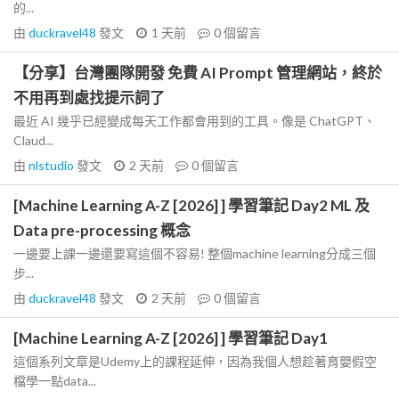
的...
由
duckravel48
發文
1 天前
0
個留言
【分享】台灣團隊開發 免費 AI Prompt 管理網站，終於
不用再到處找提示詞了
最近 AI 幾乎已經變成每天工作都會用到的工具。像是 ChatGPT、
Claud...
由
nlstudio
發文
2 天前
0
個留言
[Machine Learning A-Z [2026] ] 學習筆記 Day2 ML 及
Data pre-processing 概念
一邊要上課一邊還要寫這個不容易! 整個machine learning分成三個
步...
由
duckravel48
發文
2 天前
0
個留言
[Machine Learning A-Z [2026] ] 學習筆記 Day1
這個系列文章是Udemy上的課程延伸，因為我個人想趁著育嬰假空
檔學一點data...