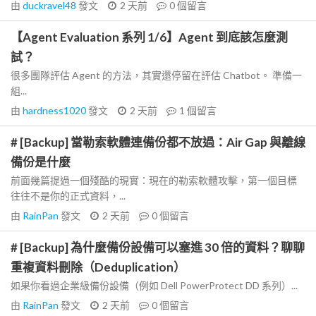
由
duckravel48
發文
2 天前
0
個留言
【Agent Evaluation 系列 1/6】Agent 到底該怎麼測
試？
很多團隊評估 Agent 的方法，其實還停留在評估 Chatbot。 準備一
組...
由
hardness1020
發文
2 天前
1
個留言
# [Backup] 當勒索軟體連備份都不放過：Air Gap 與離線
備份是什麼
前面幾篇提過一個殘酷的現實：現在的勒索軟體攻擊，第一個目標
往往不是你的正式資料，...
由
RainPan
發文
2 天前
0
個留言
# [Backup] 為什麼備份設備可以塞進 30 倍的資料？聊聊
重複資料刪除（Deduplication）
如果你看過企業級備份設備（例如 Dell PowerProtect DD 系列）...
由
RainPan
發文
2 天前
0
個留言