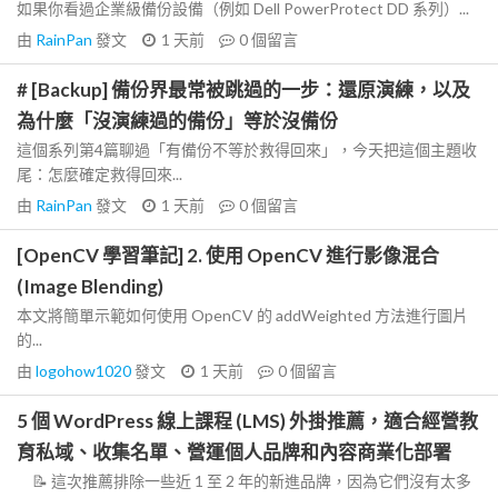
如果你看過企業級備份設備（例如 Dell PowerProtect DD 系列）...
由
RainPan
發文
1 天前
0
個留言
# [Backup] 備份界最常被跳過的一步：還原演練，以及
為什麼「沒演練過的備份」等於沒備份
這個系列第4篇聊過「有備份不等於救得回來」，今天把這個主題收
尾：怎麼確定救得回來...
由
RainPan
發文
1 天前
0
個留言
[OpenCV 學習筆記] 2. 使用 OpenCV 進行影像混合
(Image Blending)
本文將簡單示範如何使用 OpenCV 的 addWeighted 方法進行圖片
的...
由
logohow1020
發文
1 天前
0
個留言
5 個 WordPress 線上課程 (LMS) 外掛推薦，適合經營教
育私域、收集名單、營運個人品牌和內容商業化部署
📝 這次推薦排除一些近 1 至 2 年的新進品牌，因為它們沒有太多