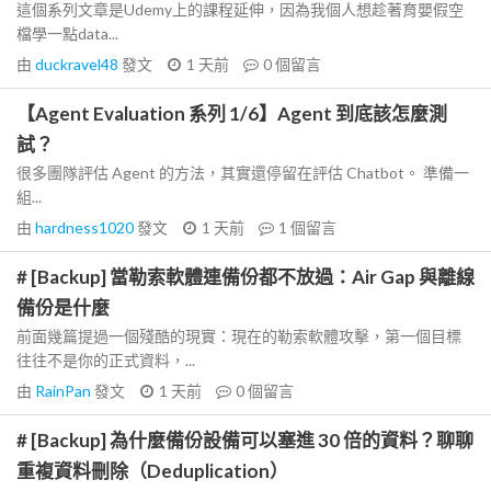
這個系列文章是Udemy上的課程延伸，因為我個人想趁著育嬰假空
檔學一點data...
由
duckravel48
發文
1 天前
0
個留言
【Agent Evaluation 系列 1/6】Agent 到底該怎麼測
試？
很多團隊評估 Agent 的方法，其實還停留在評估 Chatbot。 準備一
組...
由
hardness1020
發文
1 天前
1
個留言
# [Backup] 當勒索軟體連備份都不放過：Air Gap 與離線
備份是什麼
前面幾篇提過一個殘酷的現實：現在的勒索軟體攻擊，第一個目標
往往不是你的正式資料，...
由
RainPan
發文
1 天前
0
個留言
# [Backup] 為什麼備份設備可以塞進 30 倍的資料？聊聊
重複資料刪除（Deduplication）