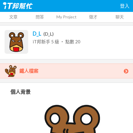
登入
文章
問答
My Project
徵才
聊天
D_L
(
D_L
)
iT邦新手
5
級 ‧ 點數
20
鐵人檔案
個人背景