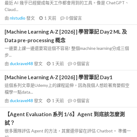
最近 AI 幾乎已經變成每天工作都會用到的工具。像是 ChatGPT、
Claud...
由
nlstudio
發文
1 天前
0
個留言
[Machine Learning A-Z [2026] ] 學習筆記 Day2 ML 及
Data pre-processing 概念
一邊要上課一邊還要寫這個不容易! 整個machine learning分成三個
步...
由
duckravel48
發文
1 天前
0
個留言
[Machine Learning A-Z [2026] ] 學習筆記 Day1
這個系列文章是Udemy上的課程延伸，因為我個人想趁著育嬰假空
檔學一點data...
由
duckravel48
發文
1 天前
0
個留言
【Agent Evaluation 系列 1/6】Agent 到底該怎麼測
試？
很多團隊評估 Agent 的方法，其實還停留在評估 Chatbot。 準備一