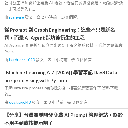
公司替工程師開好企業版 AI 帳號，治理其實還沒開始。 帳號只解決
「誰可以登入」...
由
ryanvale
發文
2 小時前
0
個留言
從 Prompt 到 Graph Engineering：這些不只是新名
詞，而是 AI Agent 踩坑後衍生的工程
AI Agent 可能是近年最容易出現新工程名詞的領域。 我們才剛學會
Prom...
由
hardness1020
發文
4 小時前
0
個留言
[Machine Learning A-Z [2026] ] 學習筆記 Day3 Data
pre-processing with Python
了解Data Pre-processing的概念後，接著就是要實作了 資料下載
的...
由
duckravel48
發文
8 小時前
0
個留言
【分享】台灣團隊開發 免費 AI Prompt 管理網站，終於
不用再到處找提示詞了