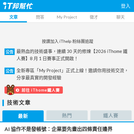
登入
文章
問答
My Project
徵才
聊天
按讚加入 iThelp 粉絲團追蹤
最熱血的技術盛事，連續 30 天的修煉【2026 iThome 鐵
公告
人賽】8 月 1 日賽事正式開啟！
全新專區「My Project」正式上線！邀請你用技術交流，
公告
分享最真實的開發經驗
前往 iThome鐵人賽
技術文章
熱門
鐵人賽
最新
AI 協作不是發帳號：企業要先畫出四條責任邊界