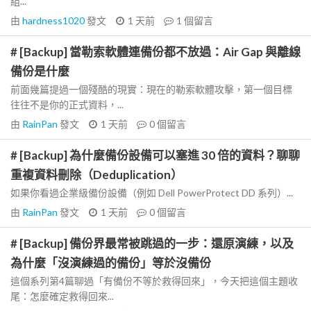
組...
由
hardness1020
發文
1 天前
1
個留言
# [Backup] 當勒索軟體連備份都不放過：Air Gap 與離線
備份是什麼
前面幾篇提過一個殘酷的現實：現在的勒索軟體攻擊，第一個目標
往往不是你的正式資料，...
由
RainPan
發文
1 天前
0
個留言
# [Backup] 為什麼備份設備可以塞進 30 倍的資料？聊聊
重複資料刪除（Deduplication）
如果你看過企業級備份設備（例如 Dell PowerProtect DD 系列）...
由
RainPan
發文
1 天前
0
個留言
# [Backup] 備份界最常被跳過的一步：還原演練，以及
為什麼「沒演練過的備份」等於沒備份
這個系列第4篇聊過「有備份不等於救得回來」，今天把這個主題收
尾：怎麼確定救得回來...