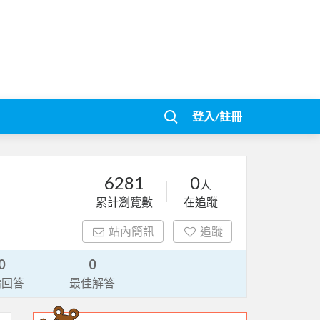
登入/註冊
6281
0
人
累計瀏覽數
在追蹤
站內簡訊
追蹤
0
0
請回答
最佳解答