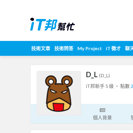
技術文章
技術問答
My Project
iT 徵才
聊
D_L
(D_L)
iT邦新手 5 級 ‧ 點數
個人背景