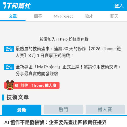
登入
文章
問答
My Project
徵才
聊天
按讚加入 iThelp 粉絲團追蹤
最熱血的技術盛事，連續 30 天的修煉【2026 iThome 鐵
公告
人賽】8 月 1 日賽事正式開啟！
全新專區「My Project」正式上線！邀請你用技術交流，
公告
分享最真實的開發經驗
前往 iThome鐵人賽
技術文章
熱門
鐵人賽
最新
AI 協作不是發帳號：企業要先畫出四條責任邊界