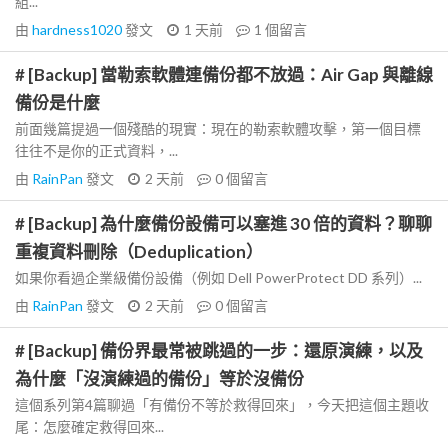
組...
由
hardness1020
發文
1 天前
1
個留言
# [Backup] 當勒索軟體連備份都不放過：Air Gap 與離線
備份是什麼
前面幾篇提過一個殘酷的現實：現在的勒索軟體攻擊，第一個目標
往往不是你的正式資料，...
由
RainPan
發文
2 天前
0
個留言
# [Backup] 為什麼備份設備可以塞進 30 倍的資料？聊聊
重複資料刪除（Deduplication）
如果你看過企業級備份設備（例如 Dell PowerProtect DD 系列）...
由
RainPan
發文
2 天前
0
個留言
# [Backup] 備份界最常被跳過的一步：還原演練，以及
為什麼「沒演練過的備份」等於沒備份
這個系列第4篇聊過「有備份不等於救得回來」，今天把這個主題收
尾：怎麼確定救得回來...