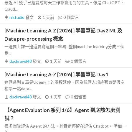
最近 AI 幾乎已經變成每天工作都會用到的工具。像是 ChatGPT、
Claud...
由
nlstudio
發文
1 天前
0
個留言
[Machine Learning A-Z [2026] ] 學習筆記 Day2 ML 及
Data pre-processing 概念
一邊要上課一邊還要寫這個不容易! 整個machine learning分成三個
步...
由
duckravel48
發文
1 天前
0
個留言
[Machine Learning A-Z [2026] ] 學習筆記 Day1
這個系列文章是Udemy上的課程延伸，因為我個人想趁著育嬰假空
檔學一點data...
由
duckravel48
發文
1 天前
0
個留言
【Agent Evaluation 系列 1/6】Agent 到底該怎麼測
試？
很多團隊評估 Agent 的方法，其實還停留在評估 Chatbot。 準備一