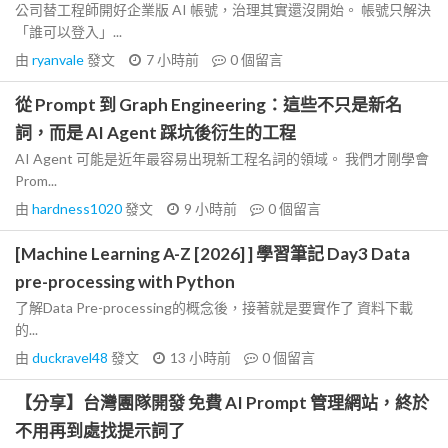
公司替工程師開好企業版 AI 帳號，治理其實還沒開始。 帳號只解決
「誰可以登入」...
由
ryanvale
發文
7 小時前
0
個留言
從 Prompt 到 Graph Engineering：這些不只是新名
詞，而是 AI Agent 踩坑後衍生的工程
AI Agent 可能是近年最容易出現新工程名詞的領域。 我們才剛學會
Prom...
由
hardness1020
發文
9 小時前
0
個留言
[Machine Learning A-Z [2026] ] 學習筆記 Day3 Data
pre-processing with Python
了解Data Pre-processing的概念後，接著就是要實作了 資料下載
的...
由
duckravel48
發文
13 小時前
0
個留言
【分享】台灣團隊開發 免費 AI Prompt 管理網站，終於
不用再到處找提示詞了