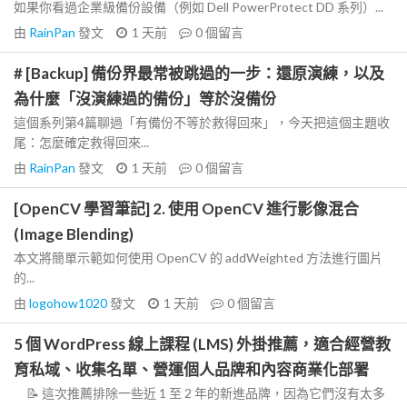
如果你看過企業級備份設備（例如 Dell PowerProtect DD 系列）...
由
RainPan
發文
1 天前
0
個留言
# [Backup] 備份界最常被跳過的一步：還原演練，以及
為什麼「沒演練過的備份」等於沒備份
這個系列第4篇聊過「有備份不等於救得回來」，今天把這個主題收
尾：怎麼確定救得回來...
由
RainPan
發文
1 天前
0
個留言
[OpenCV 學習筆記] 2. 使用 OpenCV 進行影像混合
(Image Blending)
本文將簡單示範如何使用 OpenCV 的 addWeighted 方法進行圖片
的...
由
logohow1020
發文
1 天前
0
個留言
5 個 WordPress 線上課程 (LMS) 外掛推薦，適合經營教
育私域、收集名單、營運個人品牌和內容商業化部署
📝 這次推薦排除一些近 1 至 2 年的新進品牌，因為它們沒有太多