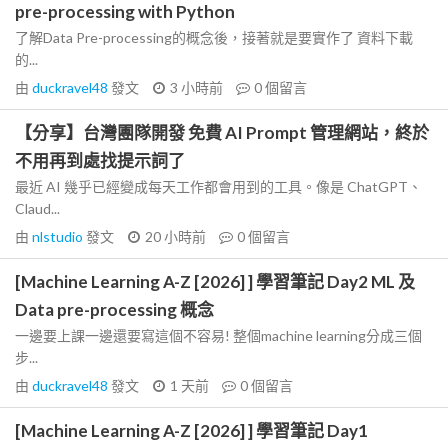
pre-processing with Python
了解Data Pre-processing的概念後，接著就是要實作了 資料下載
的...
由
duckravel48
發文
3 小時前
0
個留言
【分享】台灣團隊開發 免費 AI Prompt 管理網站，終於
不用再到處找提示詞了
最近 AI 幾乎已經變成每天工作都會用到的工具。像是 ChatGPT、
Claud...
由
nlstudio
發文
20 小時前
0
個留言
[Machine Learning A-Z [2026] ] 學習筆記 Day2 ML 及
Data pre-processing 概念
一邊要上課一邊還要寫這個不容易! 整個machine learning分成三個
步...
由
duckravel48
發文
1 天前
0
個留言
[Machine Learning A-Z [2026] ] 學習筆記 Day1