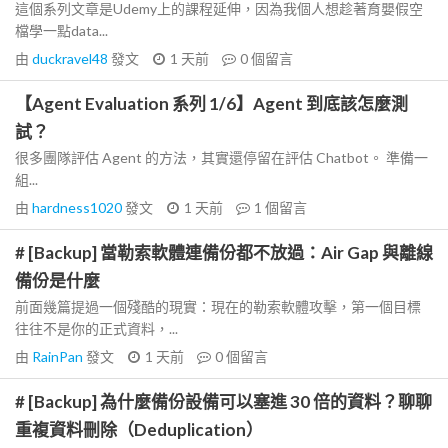
這個系列文章是Udemy上的課程延伸，因為我個人想趁著育嬰假空
檔學一點data...
由
duckravel48
發文
1 天前
0
個留言
【Agent Evaluation 系列 1/6】Agent 到底該怎麼測
試？
很多團隊評估 Agent 的方法，其實還停留在評估 Chatbot。 準備一
組...
由
hardness1020
發文
1 天前
1
個留言
# [Backup] 當勒索軟體連備份都不放過：Air Gap 與離線
備份是什麼
前面幾篇提過一個殘酷的現實：現在的勒索軟體攻擊，第一個目標
往往不是你的正式資料，...
由
RainPan
發文
1 天前
0
個留言
# [Backup] 為什麼備份設備可以塞進 30 倍的資料？聊聊
重複資料刪除（Deduplication）