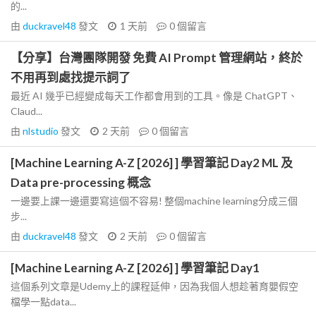
的...
由
duckravel48
發文
1 天前
0
個留言
【分享】台灣團隊開發 免費 AI Prompt 管理網站，終於
不用再到處找提示詞了
最近 AI 幾乎已經變成每天工作都會用到的工具。像是 ChatGPT、
Claud...
由
nlstudio
發文
2 天前
0
個留言
[Machine Learning A-Z [2026] ] 學習筆記 Day2 ML 及
Data pre-processing 概念
一邊要上課一邊還要寫這個不容易! 整個machine learning分成三個
步...
由
duckravel48
發文
2 天前
0
個留言
[Machine Learning A-Z [2026] ] 學習筆記 Day1
這個系列文章是Udemy上的課程延伸，因為我個人想趁著育嬰假空
檔學一點data...