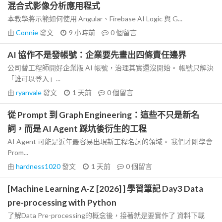
混合式影像分析應用程式
本教學將示範如何使用 Angular、Firebase AI Logic 與 G...
由
Connie
發文
9 小時前
0
個留言
AI 協作不是發帳號：企業要先畫出四條責任邊界
公司替工程師開好企業版 AI 帳號，治理其實還沒開始。 帳號只解決
「誰可以登入」...
由
ryanvale
發文
1 天前
0
個留言
從 Prompt 到 Graph Engineering：這些不只是新名
詞，而是 AI Agent 踩坑後衍生的工程
AI Agent 可能是近年最容易出現新工程名詞的領域。 我們才剛學會
Prom...
由
hardness1020
發文
1 天前
0
個留言
[Machine Learning A-Z [2026] ] 學習筆記 Day3 Data
pre-processing with Python
了解Data Pre-processing的概念後，接著就是要實作了 資料下載