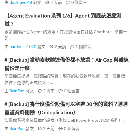
由
duckravel48
發文
2 天前
0
個留言
【Agent Evaluation 系列 1/6】Agent 到底該怎麼測
試？
很多團隊評估 Agent 的方法，其實還停留在評估 Chatbot。 準備一
組...
由
hardness1020
發文
2 天前
1
個留言
# [Backup] 當勒索軟體連備份都不放過：Air Gap 與離線
備份是什麼
前面幾篇提過一個殘酷的現實：現在的勒索軟體攻擊，第一個目標
往往不是你的正式資料，...
由
RainPan
發文
2 天前
0
個留言
# [Backup] 為什麼備份設備可以塞進 30 倍的資料？聊聊
重複資料刪除（Deduplication）
如果你看過企業級備份設備（例如 Dell PowerProtect DD 系列）...
由
RainPan
發文
2 天前
0
個留言