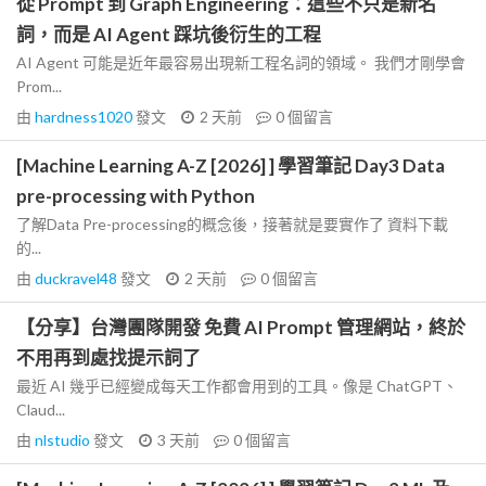
從 Prompt 到 Graph Engineering：這些不只是新名
詞，而是 AI Agent 踩坑後衍生的工程
AI Agent 可能是近年最容易出現新工程名詞的領域。 我們才剛學會
Prom...
由
hardness1020
發文
2 天前
0
個留言
[Machine Learning A-Z [2026] ] 學習筆記 Day3 Data
pre-processing with Python
了解Data Pre-processing的概念後，接著就是要實作了 資料下載
的...
由
duckravel48
發文
2 天前
0
個留言
【分享】台灣團隊開發 免費 AI Prompt 管理網站，終於
不用再到處找提示詞了
最近 AI 幾乎已經變成每天工作都會用到的工具。像是 ChatGPT、
Claud...
由
nlstudio
發文
3 天前
0
個留言