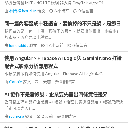
整機台灣製 MIT，4G LTE 模組 非大陸 DrayTek VigorC4...
由
林門神JanusLin
發文
6 小時前
0
個留言
同一篇內容翻成十種語言，要換掉的不只是詞，是節日
我們做的是一套「上傳一張孩子的照片，就寫出並畫出一本繪本」
的產品，內容要以十種語...
由
lumorakids
發文
17 小時前
0
個留言
使用 Angular、Firebase AI Logic 與 Gemini Nano 打造
混合式影像分析應用程式
本教學將示範如何使用 Angular、Firebase AI Logic 與 G...
由
Connie
發文
1 天前
0
個留言
AI 協作不是發帳號：企業要先畫出四條責任邊界
公司替工程師開好企業版 AI 帳號，治理其實還沒開始。 帳號只解決
「誰可以登入」...
由
ryanvale
發文
2 天前
0
個留言