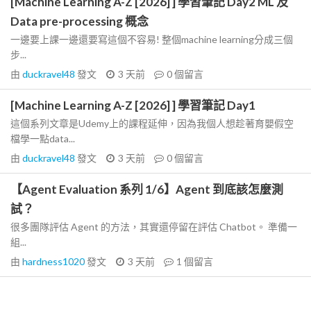
[Machine Learning A-Z [2026] ] 學習筆記 Day2 ML 及
Data pre-processing 概念
一邊要上課一邊還要寫這個不容易! 整個machine learning分成三個
步...
由
duckravel48
發文
3 天前
0
個留言
[Machine Learning A-Z [2026] ] 學習筆記 Day1
這個系列文章是Udemy上的課程延伸，因為我個人想趁著育嬰假空
檔學一點data...
由
duckravel48
發文
3 天前
0
個留言
【Agent Evaluation 系列 1/6】Agent 到底該怎麼測
試？
很多團隊評估 Agent 的方法，其實還停留在評估 Chatbot。 準備一
組...
由
hardness1020
發文
3 天前
1
個留言