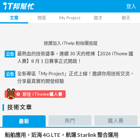
登入
文章
問答
My Project
徵才
聊天
按讚加入 iThelp 粉絲團追蹤
最熱血的技術盛事，連續 30 天的修煉【2026 iThome 鐵
公告
人賽】8 月 1 日賽事正式開啟！
全新專區「My Project」正式上線！邀請你用技術交流，
公告
分享最真實的開發經驗
前往 iThome鐵人賽
技術文章
熱門
鐵人賽
最新
船舶應用，近海 4G LTE，航運 Starlink 整合運用