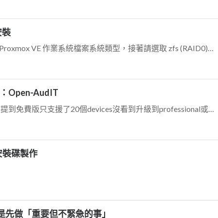
安裝
大大您好，我想請問一下關於安裝 Proxmox VE 作業系統檔案系統類型，接著請選取 zfs (RAID0)這邊的RAID0與伺服器本機RAID卡上切的RAI...
Open-AudIT
我看了一下OPEN-AUDIT的網站上提到免費版只支援了20個devices沒看到升級到professional或Enterprise的價格, 有人知道大概多少...
安裝碟製作
是先做「重要但不緊急的事」