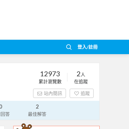
登入/註冊
12973
2
人
累計瀏覽數
在追蹤
站內簡訊
追蹤
0
2
請回答
最佳解答