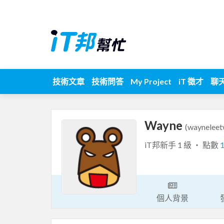
技術文章
技術問答
My Project
iT 徵才
聊
Wayne
(wayneleet
iT邦新手 1 級 ‧ 點數
個人背景