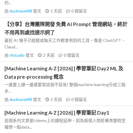
的...
由
duckravel48
發文
1 天前
0
個留言
【分享】台灣團隊開發 免費 AI Prompt 管理網站，終於
不用再到處找提示詞了
最近 AI 幾乎已經變成每天工作都會用到的工具。像是 ChatGPT、
Claud...
由
nlstudio
發文
2 天前
0
個留言
[Machine Learning A-Z [2026] ] 學習筆記 Day2 ML 及
Data pre-processing 概念
一邊要上課一邊還要寫這個不容易! 整個machine learning分成三個
步...
由
duckravel48
發文
2 天前
0
個留言
[Machine Learning A-Z [2026] ] 學習筆記 Day1
這個系列文章是Udemy上的課程延伸，因為我個人想趁著育嬰假空
檔學一點data...