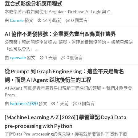
混合式影像分析應用程式
本教學將示範如何使用 Angular、Firebase AI Logic 與 G...
由
Connie
發文
14 小時前
0
個留言
AI 協作不是發帳號：企業要先畫出四條責任邊界
公司替工程師開好企業版 AI 帳號，治理其實還沒開始。 帳號只解決
「誰可以登入」...
由
ryanvale
發文
1 天前
0
個留言
從 Prompt 到 Graph Engineering：這些不只是新名
詞，而是 AI Agent 踩坑後衍生的工程
AI Agent 可能是近年最容易出現新工程名詞的領域。 我們才剛學會
Prom...
由
hardness1020
發文
1 天前
0
個留言
[Machine Learning A-Z [2026] ] 學習筆記 Day3 Data
pre-processing with Python
了解Data Pre-processing的概念後，接著就是要實作了 資料下載