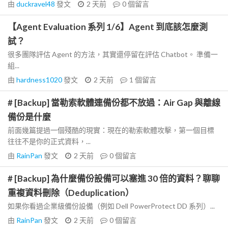
由
duckravel48
發文
2 天前
0
個留言
【Agent Evaluation 系列 1/6】Agent 到底該怎麼測
試？
很多團隊評估 Agent 的方法，其實還停留在評估 Chatbot。 準備一
組...
由
hardness1020
發文
2 天前
1
個留言
# [Backup] 當勒索軟體連備份都不放過：Air Gap 與離線
備份是什麼
前面幾篇提過一個殘酷的現實：現在的勒索軟體攻擊，第一個目標
往往不是你的正式資料，...
由
RainPan
發文
2 天前
0
個留言
# [Backup] 為什麼備份設備可以塞進 30 倍的資料？聊聊
重複資料刪除（Deduplication）
如果你看過企業級備份設備（例如 Dell PowerProtect DD 系列）...
由
RainPan
發文
2 天前
0
個留言