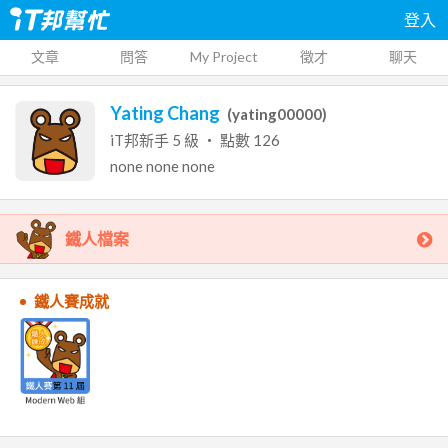
登入
文章
問答
My Project
徵才
聊天
Yating Chang
(
yating00000
)
iT邦新手
5
級 ‧ 點數
126
none
none
none
鐵人檔案
鐵人賽成就