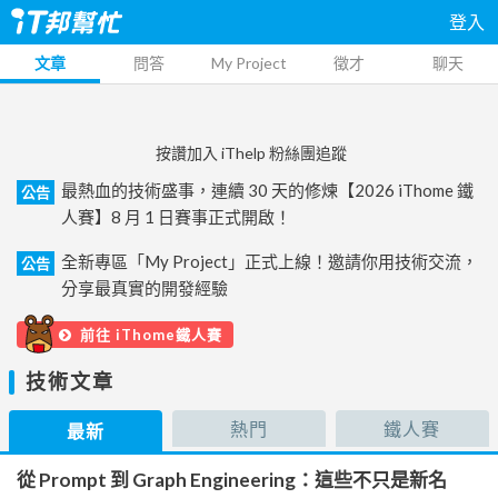
登入
文章
問答
My Project
徵才
聊天
按讚加入 iThelp 粉絲團追蹤
最熱血的技術盛事，連續 30 天的修煉【2026 iThome 鐵
公告
人賽】8 月 1 日賽事正式開啟！
全新專區「My Project」正式上線！邀請你用技術交流，
公告
分享最真實的開發經驗
前往 iThome鐵人賽
技術文章
熱門
鐵人賽
最新
從 Prompt 到 Graph Engineering：這些不只是新名