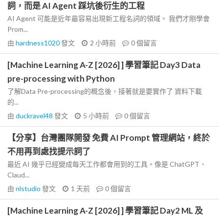
詞，而是 AI Agent 踩坑後衍生的工程
AI Agent 可能是近年最容易出現新工程名詞的領域。 我們才剛學會
Prom...
由
hardness1020
發文
2 小時前
0
個留言
[Machine Learning A-Z [2026] ] 學習筆記 Day3 Data
pre-processing with Python
了解Data Pre-processing的概念後，接著就是要實作了 資料下載
的...
由
duckravel48
發文
5 小時前
0
個留言
【分享】台灣團隊開發 免費 AI Prompt 管理網站，終於
不用再到處找提示詞了
最近 AI 幾乎已經變成每天工作都會用到的工具。像是 ChatGPT、
Claud...
由
nlstudio
發文
1 天前
0
個留言
[Machine Learning A-Z [2026] ] 學習筆記 Day2 ML 及