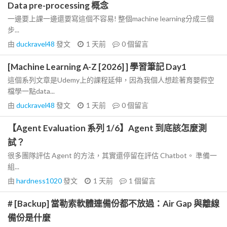
Data pre-processing 概念
一邊要上課一邊還要寫這個不容易! 整個machine learning分成三個
步...
由
duckravel48
發文
1 天前
0
個留言
[Machine Learning A-Z [2026] ] 學習筆記 Day1
這個系列文章是Udemy上的課程延伸，因為我個人想趁著育嬰假空
檔學一點data...
由
duckravel48
發文
1 天前
0
個留言
【Agent Evaluation 系列 1/6】Agent 到底該怎麼測
試？
很多團隊評估 Agent 的方法，其實還停留在評估 Chatbot。 準備一
組...
由
hardness1020
發文
1 天前
1
個留言
# [Backup] 當勒索軟體連備份都不放過：Air Gap 與離線
備份是什麼