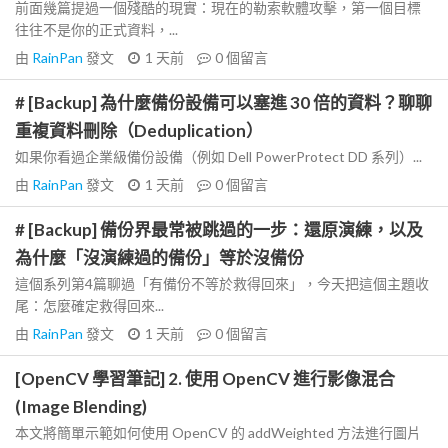
前面幾篇提過一個殘酷的現實：現在的勒索軟體攻擊，第一個目標
往往不是你的正式資料，...
由
RainPan
發文
1 天前
0
個留言
# [Backup] 為什麼備份設備可以塞進 30 倍的資料？聊聊
重複資料刪除（Deduplication）
如果你看過企業級備份設備（例如 Dell PowerProtect DD 系列）...
由
RainPan
發文
1 天前
0
個留言
# [Backup] 備份界最常被跳過的一步：還原演練，以及
為什麼「沒演練過的備份」等於沒備份
這個系列第4篇聊過「有備份不等於救得回來」，今天把這個主題收
尾：怎麼確定救得回來...
由
RainPan
發文
1 天前
0
個留言
[OpenCV 學習筆記] 2. 使用 OpenCV 進行影像混合
(Image Blending)
本文將簡單示範如何使用 OpenCV 的 addWeighted 方法進行圖片