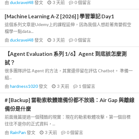
由
duckravel48
發文
3 天前
0
個留言
[Machine Learning A-Z [2026] ] 學習筆記 Day1
這個系列文章是Udemy上的課程延伸，因為我個人想趁著育嬰假空
檔學一點data...
由
duckravel48
發文
3 天前
0
個留言
【Agent Evaluation 系列 1/6】Agent 到底該怎麼測
試？
很多團隊評估 Agent 的方法，其實還停留在評估 Chatbot。 準備一
組...
由
hardness1020
發文
3 天前
1
個留言
# [Backup] 當勒索軟體連備份都不放過：Air Gap 與離線
備份是什麼
前面幾篇提過一個殘酷的現實：現在的勒索軟體攻擊，第一個目標
往往不是你的正式資料，...
由
RainPan
發文
3 天前
0
個留言