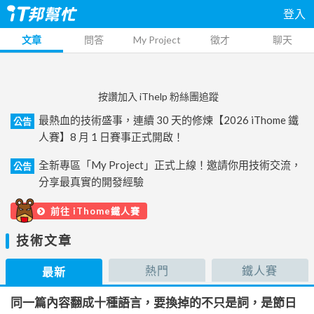
登入
文章
問答
My Project
徵才
聊天
按讚加入 iThelp 粉絲團追蹤
最熱血的技術盛事，連續 30 天的修煉【2026 iThome 鐵
公告
人賽】8 月 1 日賽事正式開啟！
全新專區「My Project」正式上線！邀請你用技術交流，
公告
分享最真實的開發經驗
前往 iThome鐵人賽
技術文章
熱門
鐵人賽
最新
同一篇內容翻成十種語言，要換掉的不只是詞，是節日