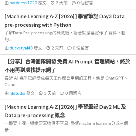
由
hardness1020
發文
2 天前
0
個留言
[Machine Learning A-Z [2026] ] 學習筆記 Day3 Data
pre-processing with Python
了解Data Pre-processing的概念後，接著就是要實作了 資料下載
的...
由
duckravel48
發文
2 天前
0
個留言
【分享】台灣團隊開發 免費 AI Prompt 管理網站，終於
不用再到處找提示詞了
最近 AI 幾乎已經變成每天工作都會用到的工具。像是 ChatGPT、
Claud...
由
nlstudio
發文
3 天前
0
個留言
[Machine Learning A-Z [2026] ] 學習筆記 Day2 ML 及
Data pre-processing 概念
一邊要上課一邊還要寫這個不容易! 整個machine learning分成三個
步...