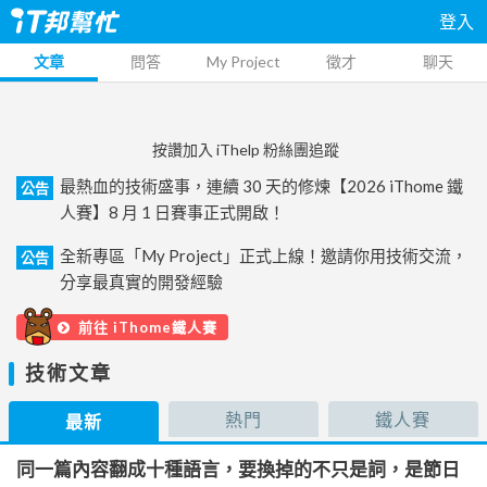
登入
文章
問答
My Project
徵才
聊天
按讚加入 iThelp 粉絲團追蹤
最熱血的技術盛事，連續 30 天的修煉【2026 iThome 鐵
公告
人賽】8 月 1 日賽事正式開啟！
全新專區「My Project」正式上線！邀請你用技術交流，
公告
分享最真實的開發經驗
前往 iThome鐵人賽
技術文章
熱門
鐵人賽
最新
同一篇內容翻成十種語言，要換掉的不只是詞，是節日