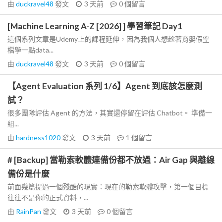
由
duckravel48
發文
3 天前
0
個留言
[Machine Learning A-Z [2026] ] 學習筆記 Day1
這個系列文章是Udemy上的課程延伸，因為我個人想趁著育嬰假空
檔學一點data...
由
duckravel48
發文
3 天前
0
個留言
【Agent Evaluation 系列 1/6】Agent 到底該怎麼測
試？
很多團隊評估 Agent 的方法，其實還停留在評估 Chatbot。 準備一
組...
由
hardness1020
發文
3 天前
1
個留言
# [Backup] 當勒索軟體連備份都不放過：Air Gap 與離線
備份是什麼
前面幾篇提過一個殘酷的現實：現在的勒索軟體攻擊，第一個目標
往往不是你的正式資料，...
由
RainPan
發文
3 天前
0
個留言