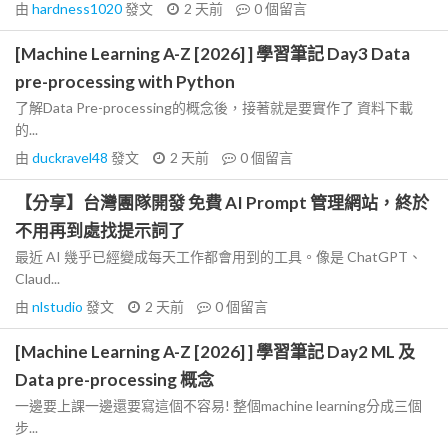
由
hardness1020
發文
2 天前
0
個留言
[Machine Learning A-Z [2026] ] 學習筆記 Day3 Data
pre-processing with Python
了解Data Pre-processing的概念後，接著就是要實作了 資料下載
的...
由
duckravel48
發文
2 天前
0
個留言
【分享】台灣團隊開發 免費 AI Prompt 管理網站，終於
不用再到處找提示詞了
最近 AI 幾乎已經變成每天工作都會用到的工具。像是 ChatGPT、
Claud...
由
nlstudio
發文
2 天前
0
個留言
[Machine Learning A-Z [2026] ] 學習筆記 Day2 ML 及
Data pre-processing 概念
一邊要上課一邊還要寫這個不容易! 整個machine learning分成三個
步...