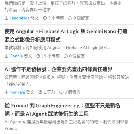
我們做的是一套「上傳一張孩子的照片，就寫出並畫出一本繪本」
的產品，內容要以十種語...
由
lumorakids
發文
5 小時前
0
個留言
使用 Angular、Firebase AI Logic 與 Gemini Nano 打造
混合式影像分析應用程式
本教學將示範如何使用 Angular、Firebase AI Logic 與 G...
由
Connie
發文
19 小時前
0
個留言
AI 協作不是發帳號：企業要先畫出四條責任邊界
公司替工程師開好企業版 AI 帳號，治理其實還沒開始。 帳號只解決
「誰可以登入」...
由
ryanvale
發文
1 天前
0
個留言
從 Prompt 到 Graph Engineering：這些不只是新名
詞，而是 AI Agent 踩坑後衍生的工程
AI Agent 可能是近年最容易出現新工程名詞的領域。 我們才剛學會
Prom...