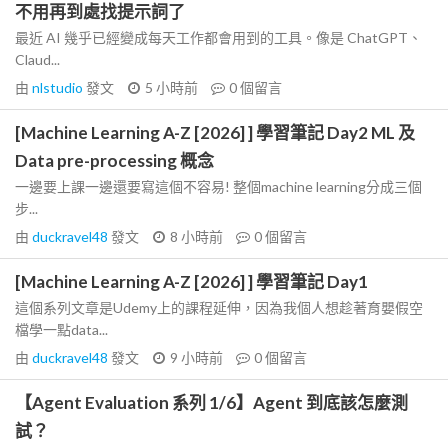
不用再到處找提示詞了
最近 AI 幾乎已經變成每天工作都會用到的工具。像是 ChatGPT、
Claud...
由
nlstudio
發文
5 小時前
0
個留言
[Machine Learning A-Z [2026] ] 學習筆記 Day2 ML 及
Data pre-processing 概念
一邊要上課一邊還要寫這個不容易! 整個machine learning分成三個
步...
由
duckravel48
發文
8 小時前
0
個留言
[Machine Learning A-Z [2026] ] 學習筆記 Day1
這個系列文章是Udemy上的課程延伸，因為我個人想趁著育嬰假空
檔學一點data...
由
duckravel48
發文
9 小時前
0
個留言
【Agent Evaluation 系列 1/6】Agent 到底該怎麼測
試？