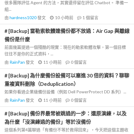
很多團隊評估 Agent 的方法，其實還停留在評估 Chatbot。 準備一
組...
由
hardness1020
發文
10 小時前
1
個留言
# [Backup] 當勒索軟體連備份都不放過：Air Gap 與離線
備份是什麼
前面幾篇提過一個殘酷的現實：現在的勒索軟體攻擊，第一個目標
往往不是你的正式資料，...
由
RainPan
發文
11 小時前
0
個留言
# [Backup] 為什麼備份設備可以塞進 30 倍的資料？聊聊
重複資料刪除（Deduplication）
如果你看過企業級備份設備（例如 Dell PowerProtect DD 系列）...
由
RainPan
發文
11 小時前
0
個留言
# [Backup] 備份界最常被跳過的一步：還原演練，以及
為什麼「沒演練過的備份」等於沒備份
這個系列第4篇聊過「有備份不等於救得回來」，今天把這個主題收