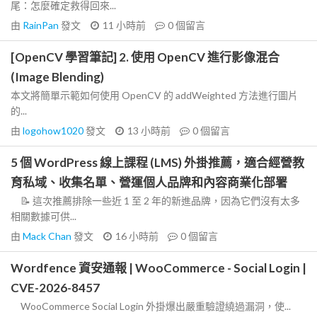
尾：怎麼確定救得回來...
由
RainPan
發文
11 小時前
0
個留言
[OpenCV 學習筆記] 2. 使用 OpenCV 進行影像混合
(Image Blending)
本文將簡單示範如何使用 OpenCV 的 addWeighted 方法進行圖片
的...
由
logohow1020
發文
13 小時前
0
個留言
5 個 WordPress 線上課程 (LMS) 外掛推薦，適合經營教
育私域、收集名單、營運個人品牌和內容商業化部署
📝 這次推薦排除一些近 1 至 2 年的新進品牌，因為它們沒有太多
相關數據可供...
由
Mack Chan
發文
16 小時前
0
個留言
Wordfence 資安通報 | WooCommerce - Social Login |
CVE-2026-8457
WooCommerce Social Login 外掛爆出嚴重驗證繞過漏洞，使...