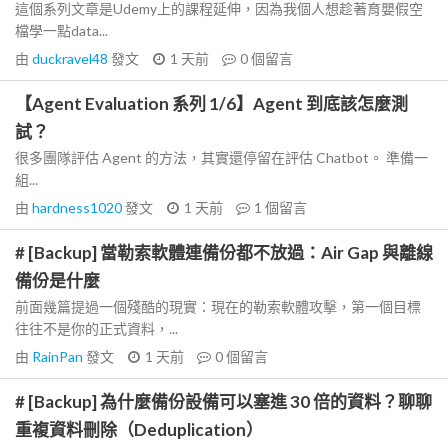
這個系列文章是Udemy上的課程延伸，因為我個人想趁著育嬰假空
檔學一點data...
由
duckravel48
發文
1 天前
0
個留言
【Agent Evaluation 系列 1/6】Agent 到底該怎麼測
試？
很多團隊評估 Agent 的方法，其實還停留在評估 Chatbot。 準備一
組...
由
hardness1020
發文
1 天前
1
個留言
# [Backup] 當勒索軟體連備份都不放過：Air Gap 與離線
備份是什麼
前面幾篇提過一個殘酷的現實：現在的勒索軟體攻擊，第一個目標
往往不是你的正式資料，...
由
RainPan
發文
1 天前
0
個留言
# [Backup] 為什麼備份設備可以塞進 30 倍的資料？聊聊
重複資料刪除（Deduplication）