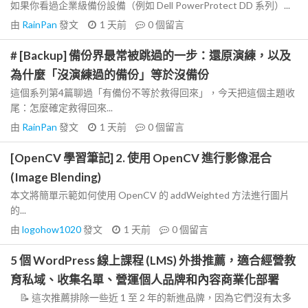
如果你看過企業級備份設備（例如 Dell PowerProtect DD 系列）...
由
RainPan
發文
1 天前
0
個留言
# [Backup] 備份界最常被跳過的一步：還原演練，以及
為什麼「沒演練過的備份」等於沒備份
這個系列第4篇聊過「有備份不等於救得回來」，今天把這個主題收
尾：怎麼確定救得回來...
由
RainPan
發文
1 天前
0
個留言
[OpenCV 學習筆記] 2. 使用 OpenCV 進行影像混合
(Image Blending)
本文將簡單示範如何使用 OpenCV 的 addWeighted 方法進行圖片
的...
由
logohow1020
發文
1 天前
0
個留言
5 個 WordPress 線上課程 (LMS) 外掛推薦，適合經營教
育私域、收集名單、營運個人品牌和內容商業化部署
📝 這次推薦排除一些近 1 至 2 年的新進品牌，因為它們沒有太多