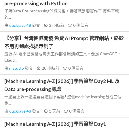
pre-processing with Python
了解Data Pre-processing的概念後，接著就是要實作了 資料下載
的...
由
duckravel48
發文
3 小時前
0
個留言
【分享】台灣團隊開發 免費 AI Prompt 管理網站，終於
不用再到處找提示詞了
最近 AI 幾乎已經變成每天工作都會用到的工具。像是 ChatGPT、
Claud...
由
nlstudio
發文
20 小時前
0
個留言
[Machine Learning A-Z [2026] ] 學習筆記 Day2 ML 及
Data pre-processing 概念
一邊要上課一邊還要寫這個不容易! 整個machine learning分成三個
步...
由
duckravel48
發文
1 天前
0
個留言
[Machine Learning A-Z [2026] ] 學習筆記 Day1