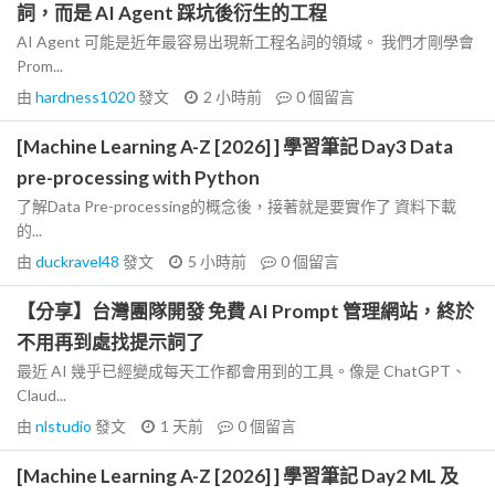
詞，而是 AI Agent 踩坑後衍生的工程
AI Agent 可能是近年最容易出現新工程名詞的領域。 我們才剛學會
Prom...
由
hardness1020
發文
2 小時前
0
個留言
[Machine Learning A-Z [2026] ] 學習筆記 Day3 Data
pre-processing with Python
了解Data Pre-processing的概念後，接著就是要實作了 資料下載
的...
由
duckravel48
發文
5 小時前
0
個留言
【分享】台灣團隊開發 免費 AI Prompt 管理網站，終於
不用再到處找提示詞了
最近 AI 幾乎已經變成每天工作都會用到的工具。像是 ChatGPT、
Claud...
由
nlstudio
發文
1 天前
0
個留言
[Machine Learning A-Z [2026] ] 學習筆記 Day2 ML 及