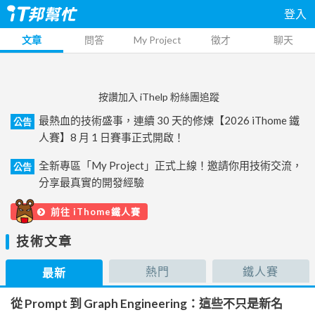
登入
文章
問答
My Project
徵才
聊天
按讚加入 iThelp 粉絲團追蹤
最熱血的技術盛事，連續 30 天的修煉【2026 iThome 鐵
公告
人賽】8 月 1 日賽事正式開啟！
全新專區「My Project」正式上線！邀請你用技術交流，
公告
分享最真實的開發經驗
前往 iThome鐵人賽
技術文章
熱門
鐵人賽
最新
從 Prompt 到 Graph Engineering：這些不只是新名