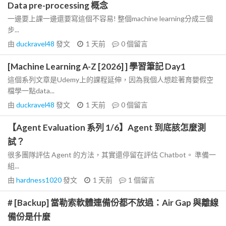
Data pre-processing 概念
一邊要上課一邊還要寫這個不容易! 整個machine learning分成三個
步...
由
duckravel48
發文
1 天前
0
個留言
[Machine Learning A-Z [2026] ] 學習筆記 Day1
這個系列文章是Udemy上的課程延伸，因為我個人想趁著育嬰假空
檔學一點data...
由
duckravel48
發文
1 天前
0
個留言
【Agent Evaluation 系列 1/6】Agent 到底該怎麼測
試？
很多團隊評估 Agent 的方法，其實還停留在評估 Chatbot。 準備一
組...
由
hardness1020
發文
1 天前
1
個留言
# [Backup] 當勒索軟體連備份都不放過：Air Gap 與離線
備份是什麼