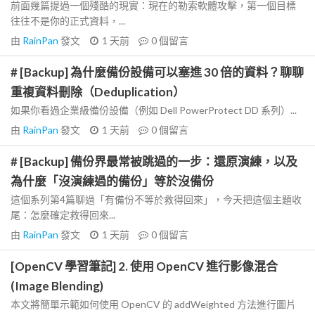
前面幾篇提過一個殘酷的現實：現在的勒索軟體攻擊，第一個目標
往往不是你的正式資料，...
由
RainPan
發文
1 天前
0
個留言
# [Backup] 為什麼備份設備可以塞進 30 倍的資料？聊聊
重複資料刪除（Deduplication）
如果你看過企業級備份設備（例如 Dell PowerProtect DD 系列）...
由
RainPan
發文
1 天前
0
個留言
# [Backup] 備份界最常被跳過的一步：還原演練，以及
為什麼「沒演練過的備份」等於沒備份
這個系列第4篇聊過「有備份不等於救得回來」，今天把這個主題收
尾：怎麼確定救得回來...
由
RainPan
發文
1 天前
0
個留言
[OpenCV 學習筆記] 2. 使用 OpenCV 進行影像混合
(Image Blending)
本文將簡單示範如何使用 OpenCV 的 addWeighted 方法進行圖片