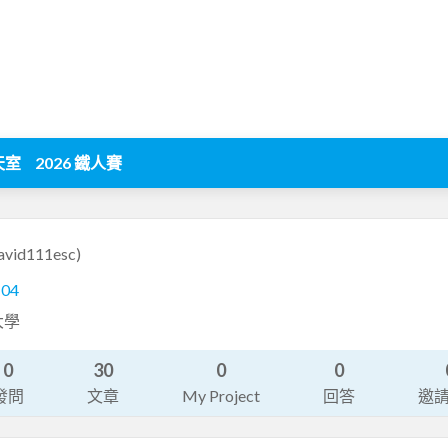
天室
2026 鐵人賽
avid111esc)
104
大學
0
30
0
0
發問
文章
My Project
回答
邀