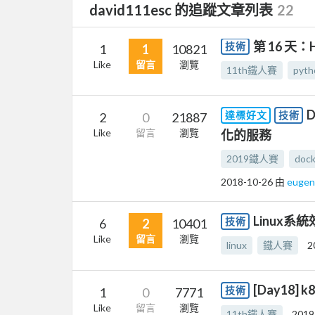
david111esc 的追蹤文章列表
22
第 16 天：H
技術
1
1
10821
Like
留言
瀏覽
11th鐵人賽
pyth
D
達標好文
技術
2
0
21887
Like
留言
瀏覽
化的服務
2019鐵人賽
dock
2018-10-26
由
euge
Linux系
技術
6
2
10401
Like
留言
瀏覽
linux
鐵人賽
2
[Day18
技術
1
0
7771
Like
留言
瀏覽
11th鐵人賽
2019