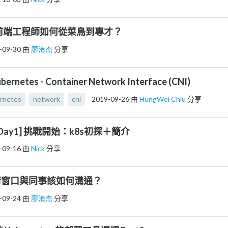
前端工程師如何從菜鳥到專才？
-09-30
由
廖洧杰
分享
bernetes - Container Network Interface (CNI)
rnetes
network
cni
2019-09-26
由
HungWei Chiu
分享
[Day1] 挑戰開始：k8s初探＋簡介
-09-16
由
Nick
分享
術窗口與同事該如何溝通？
-09-24
由
廖洧杰
分享