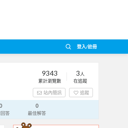
登入/註冊
9343
3
人
累計瀏覽數
在追蹤
站內簡訊
追蹤
0
0
請回答
最佳解答