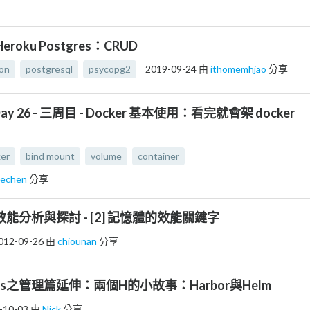
eroku Postgres：CRUD
on
postgresql
psycopg2
2019-09-24
由
ithomemhjao
分享
ay 26 - 三周目 - Docker 基本使用：看完就會架 docker
er
bind mount
volume
container
nechen
分享
統效能分析與探討 - [2] 記憶體的效能關鍵字
012-09-26
由
chiounan
分享
] k8s之管理篇延伸：兩個H的小故事：Harbor與Helm
-10-03
由
Nick
分享