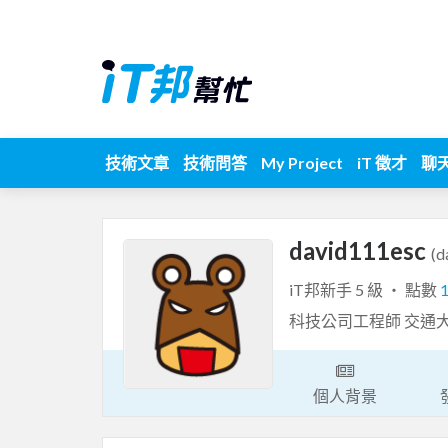
技術文章
技術問答
My Project
iT 徵才
聊
david111esc
(d
iT邦新手 5 級 ‧ 點數
科技公司工程師 交通
個人背景