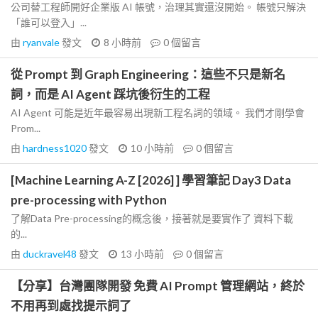
公司替工程師開好企業版 AI 帳號，治理其實還沒開始。 帳號只解決
「誰可以登入」...
由
ryanvale
發文
8 小時前
0
個留言
從 Prompt 到 Graph Engineering：這些不只是新名
詞，而是 AI Agent 踩坑後衍生的工程
AI Agent 可能是近年最容易出現新工程名詞的領域。 我們才剛學會
Prom...
由
hardness1020
發文
10 小時前
0
個留言
[Machine Learning A-Z [2026] ] 學習筆記 Day3 Data
pre-processing with Python
了解Data Pre-processing的概念後，接著就是要實作了 資料下載
的...
由
duckravel48
發文
13 小時前
0
個留言
【分享】台灣團隊開發 免費 AI Prompt 管理網站，終於
不用再到處找提示詞了