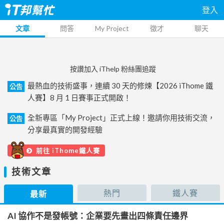
登入
文章
問答
My Project
徵才
聊天
按讚加入 iThelp 粉絲團追蹤
最熱血的技術盛事，連續 30 天的修煉【2026 iThome 鐵
公告
人賽】8 月 1 日賽事正式開啟！
全新專區「My Project」正式上線！邀請你用技術交流，
公告
分享最真實的開發經驗
前往 iThome鐵人賽
技術文章
熱門
鐵人賽
最新
AI 協作不是發帳號：企業要先畫出四條責任邊界