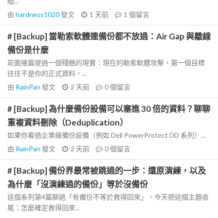
組...
由
hardness1020
發文
1 天前
1
個留言
# [Backup] 當勒索軟體連備份都不放過：Air Gap 與離線
備份是什麼
前面幾篇提過一個殘酷的現實：現在的勒索軟體攻擊，第一個目標
往往不是你的正式資料，...
由
RainPan
發文
2 天前
0
個留言
# [Backup] 為什麼備份設備可以塞進 30 倍的資料？聊聊
重複資料刪除（Deduplication）
如果你看過企業級備份設備（例如 Dell PowerProtect DD 系列）...
由
RainPan
發文
2 天前
0
個留言
# [Backup] 備份界最常被跳過的一步：還原演練，以及
為什麼「沒演練過的備份」等於沒備份
這個系列第4篇聊過「有備份不等於救得回來」，今天把這個主題收
尾：怎麼確定救得回來...