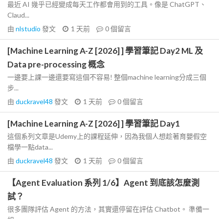
最近 AI 幾乎已經變成每天工作都會用到的工具。像是 ChatGPT、
Claud...
由
nlstudio
發文
1 天前
0
個留言
[Machine Learning A-Z [2026] ] 學習筆記 Day2 ML 及
Data pre-processing 概念
一邊要上課一邊還要寫這個不容易! 整個machine learning分成三個
步...
由
duckravel48
發文
1 天前
0
個留言
[Machine Learning A-Z [2026] ] 學習筆記 Day1
這個系列文章是Udemy上的課程延伸，因為我個人想趁著育嬰假空
檔學一點data...
由
duckravel48
發文
1 天前
0
個留言
【Agent Evaluation 系列 1/6】Agent 到底該怎麼測
試？
很多團隊評估 Agent 的方法，其實還停留在評估 Chatbot。 準備一