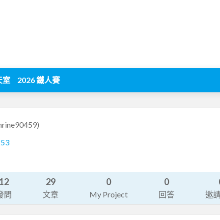
天室
2026 鐵人賽
hrine90459)
253
12
29
0
0
發問
文章
My Project
回答
邀