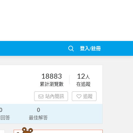
登入/註冊
18883
12
人
累計瀏覽數
在追蹤
站內簡訊
追蹤
0
0
請回答
最佳解答