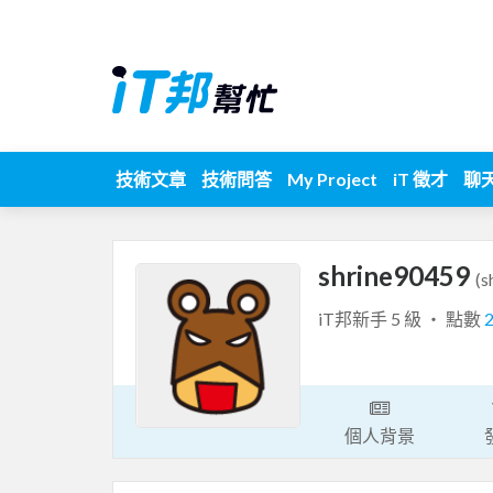
技術文章
技術問答
My Project
iT 徵才
聊
shrine90459
(s
iT邦新手 5 級 ‧ 點數
個人背景