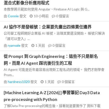
混合式影像分析應用程式
本教學將示範如何使用 Angular、Firebase AI Logic 與 G...
由
Connie
發文
10 小時前
0
個留言
AI 協作不是發帳號：企業要先畫出四條責任邊界
公司替工程師開好企業版 AI 帳號，治理其實還沒開始。 帳號只解決
「誰可以登入」...
由
ryanvale
發文
1 天前
0
個留言
從 Prompt 到 Graph Engineering：這些不只是新名
詞，而是 AI Agent 踩坑後衍生的工程
AI Agent 可能是近年最容易出現新工程名詞的領域。 我們才剛學會
Prom...
由
hardness1020
發文
1 天前
0
個留言
[Machine Learning A-Z [2026] ] 學習筆記 Day3 Data
pre-processing with Python
了解Data Pre-processing的概念後，接著就是要實作了 資料下載