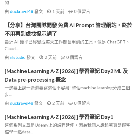
的...
由
duckravel48
發文
1 天前
0
個留言
【分享】台灣團隊開發 免費 AI Prompt 管理網站，終於
不用再到處找提示詞了
最近 AI 幾乎已經變成每天工作都會用到的工具。像是 ChatGPT、
Claud...
由
nlstudio
發文
2 天前
0
個留言
[Machine Learning A-Z [2026] ] 學習筆記 Day2 ML 及
Data pre-processing 概念
一邊要上課一邊還要寫這個不容易! 整個machine learning分成三個
步...
由
duckravel48
發文
2 天前
0
個留言
[Machine Learning A-Z [2026] ] 學習筆記 Day1
這個系列文章是Udemy上的課程延伸，因為我個人想趁著育嬰假空
檔學一點data...