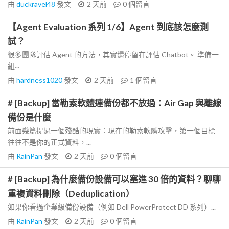
由
duckravel48
發文
2 天前
0
個留言
【Agent Evaluation 系列 1/6】Agent 到底該怎麼測
試？
很多團隊評估 Agent 的方法，其實還停留在評估 Chatbot。 準備一
組...
由
hardness1020
發文
2 天前
1
個留言
# [Backup] 當勒索軟體連備份都不放過：Air Gap 與離線
備份是什麼
前面幾篇提過一個殘酷的現實：現在的勒索軟體攻擊，第一個目標
往往不是你的正式資料，...
由
RainPan
發文
2 天前
0
個留言
# [Backup] 為什麼備份設備可以塞進 30 倍的資料？聊聊
重複資料刪除（Deduplication）
如果你看過企業級備份設備（例如 Dell PowerProtect DD 系列）...
由
RainPan
發文
2 天前
0
個留言