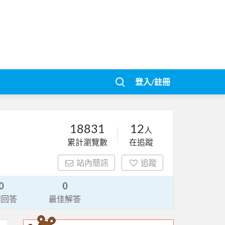
登入/註冊
18831
12
人
累計瀏覽數
在追蹤
站內簡訊
追蹤
0
0
請回答
最佳解答