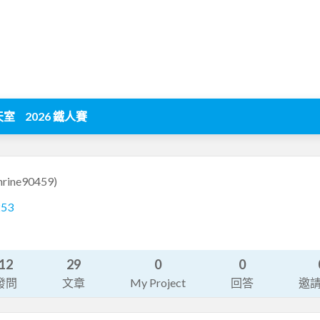
天室
2026 鐵人賽
hrine90459)
253
12
29
0
0
發問
文章
My Project
回答
邀