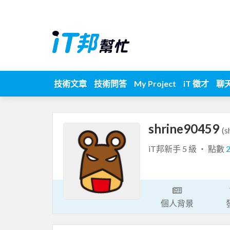
技術文章
技術問答
My Project
iT 徵才
聊
shrine90459
(s
iT邦新手 5 級 ‧ 點數
個人背景