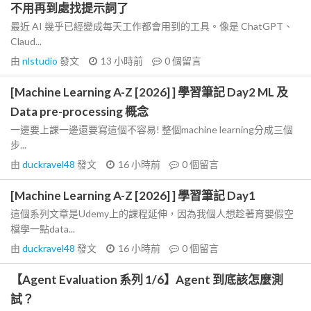
不用再到處找提示詞了
最近 AI 幾乎已經變成每天工作都會用到的工具。像是 ChatGPT、
Claud...
由
nlstudio
發文
13 小時前
0
個留言
[Machine Learning A-Z [2026] ] 學習筆記 Day2 ML 及
Data pre-processing 概念
一邊要上課一邊還要寫這個不容易! 整個machine learning分成三個
步...
由
duckravel48
發文
16 小時前
0
個留言
[Machine Learning A-Z [2026] ] 學習筆記 Day1
這個系列文章是Udemy上的課程延伸，因為我個人想趁著育嬰假空
檔學一點data...
由
duckravel48
發文
16 小時前
0
個留言
【Agent Evaluation 系列 1/6】Agent 到底該怎麼測
試？