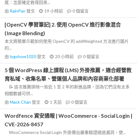
尾：怎麼確定救得回來...
由
RainPan
發文
19 小時前
0
個留言
[OpenCV 學習筆記] 2. 使用 OpenCV 進行影像混合
(Image Blending)
本文將簡單示範如何使用 OpenCV 的 addWeighted 方法進行圖片
的...
由
logohow1020
發文
20 小時前
0
個留言
5 個 WordPress 線上課程 (LMS) 外掛推薦，適合經營教
育私域、收集名單、營運個人品牌和內容商業化部署
📝 這次推薦排除一些近 1 至 2 年的新進品牌，因為它們沒有太多
相關數據可供...
由
Mack Chan
發文
1 天前
0
個留言
Wordfence 資安通報 | WooCommerce - Social Login |
CVE-2026-8457
WooCommerce Social Login 外掛爆出嚴重驗證繞過漏洞，使...