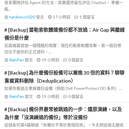
很多團隊評估 Agent 的方法，其實還停留在評估 Chatbot。 準備一
組...
由
hardness1020
發文
17 小時前
1
個留言
# [Backup] 當勒索軟體連備份都不放過：Air Gap 與離線
備份是什麼
前面幾篇提過一個殘酷的現實：現在的勒索軟體攻擊，第一個目標
往往不是你的正式資料，...
由
RainPan
發文
19 小時前
0
個留言
# [Backup] 為什麼備份設備可以塞進 30 倍的資料？聊聊
重複資料刪除（Deduplication）
如果你看過企業級備份設備（例如 Dell PowerProtect DD 系列）...
由
RainPan
發文
19 小時前
0
個留言
# [Backup] 備份界最常被跳過的一步：還原演練，以及
為什麼「沒演練過的備份」等於沒備份
這個系列第4篇聊過「有備份不等於救得回來」，今天把這個主題收