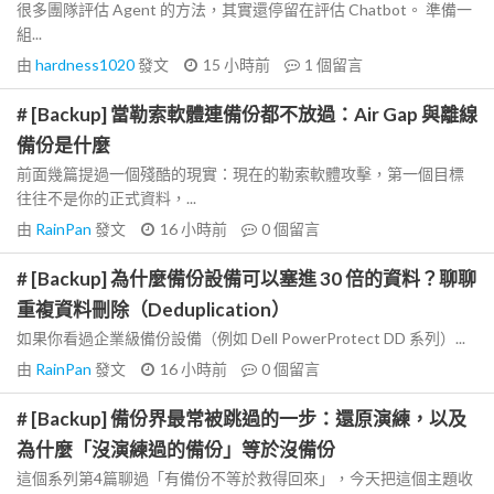
很多團隊評估 Agent 的方法，其實還停留在評估 Chatbot。 準備一
組...
由
hardness1020
發文
15 小時前
1
個留言
# [Backup] 當勒索軟體連備份都不放過：Air Gap 與離線
備份是什麼
前面幾篇提過一個殘酷的現實：現在的勒索軟體攻擊，第一個目標
往往不是你的正式資料，...
由
RainPan
發文
16 小時前
0
個留言
# [Backup] 為什麼備份設備可以塞進 30 倍的資料？聊聊
重複資料刪除（Deduplication）
如果你看過企業級備份設備（例如 Dell PowerProtect DD 系列）...
由
RainPan
發文
16 小時前
0
個留言
# [Backup] 備份界最常被跳過的一步：還原演練，以及
為什麼「沒演練過的備份」等於沒備份
這個系列第4篇聊過「有備份不等於救得回來」，今天把這個主題收