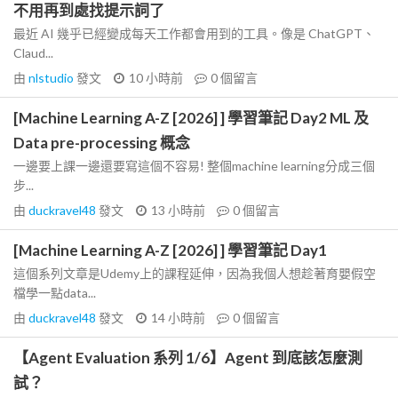
不用再到處找提示詞了
最近 AI 幾乎已經變成每天工作都會用到的工具。像是 ChatGPT、
Claud...
由
nlstudio
發文
10 小時前
0
個留言
[Machine Learning A-Z [2026] ] 學習筆記 Day2 ML 及
Data pre-processing 概念
一邊要上課一邊還要寫這個不容易! 整個machine learning分成三個
步...
由
duckravel48
發文
13 小時前
0
個留言
[Machine Learning A-Z [2026] ] 學習筆記 Day1
這個系列文章是Udemy上的課程延伸，因為我個人想趁著育嬰假空
檔學一點data...
由
duckravel48
發文
14 小時前
0
個留言
【Agent Evaluation 系列 1/6】Agent 到底該怎麼測
試？