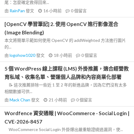
尾：怎麼確定救得回來...
由
RainPan
發文
16 小時前
0
個留言
[OpenCV 學習筆記] 2. 使用 OpenCV 進行影像混合
(Image Blending)
本文將簡單示範如何使用 OpenCV 的 addWeighted 方法進行圖片
的...
由
logohow1020
發文
18 小時前
0
個留言
5 個 WordPress 線上課程 (LMS) 外掛推薦，適合經營教
育私域、收集名單、營運個人品牌和內容商業化部署
📝 這次推薦排除一些近 1 至 2 年的新進品牌，因為它們沒有太多
相關數據可供...
由
Mack Chan
發文
21 小時前
0
個留言
Wordfence 資安通報 | WooCommerce - Social Login |
CVE-2026-8457
WooCommerce Social Login 外掛爆出嚴重驗證繞過漏洞，使...