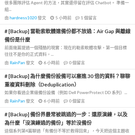
很多團隊評估 Agent 的方法，其實還停留在評估 Chatbot。 準備一
組...
由
hardness1020
發文
5 小時前
1
個留言
# [Backup] 當勒索軟體連備份都不放過：Air Gap 與離線
備份是什麼
前面幾篇提過一個殘酷的現實：現在的勒索軟體攻擊，第一個目標
往往不是你的正式資料，...
由
RainPan
發文
6 小時前
0
個留言
# [Backup] 為什麼備份設備可以塞進 30 倍的資料？聊聊
重複資料刪除（Deduplication）
如果你看過企業級備份設備（例如 Dell PowerProtect DD 系列）...
由
RainPan
發文
6 小時前
0
個留言
# [Backup] 備份界最常被跳過的一步：還原演練，以及
為什麼「沒演練過的備份」等於沒備份
這個系列第4篇聊過「有備份不等於救得回來」，今天把這個主題收