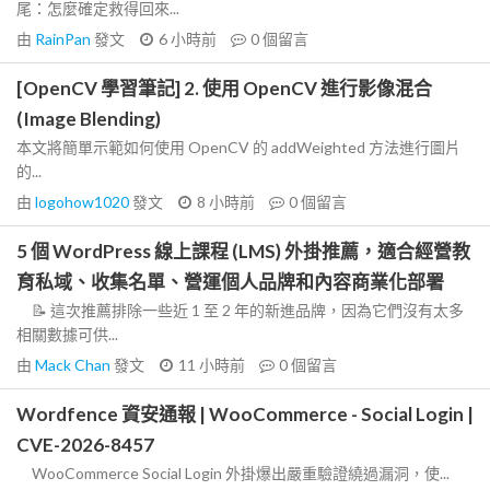
尾：怎麼確定救得回來...
由
RainPan
發文
6 小時前
0
個留言
[OpenCV 學習筆記] 2. 使用 OpenCV 進行影像混合
(Image Blending)
本文將簡單示範如何使用 OpenCV 的 addWeighted 方法進行圖片
的...
由
logohow1020
發文
8 小時前
0
個留言
5 個 WordPress 線上課程 (LMS) 外掛推薦，適合經營教
育私域、收集名單、營運個人品牌和內容商業化部署
📝 這次推薦排除一些近 1 至 2 年的新進品牌，因為它們沒有太多
相關數據可供...
由
Mack Chan
發文
11 小時前
0
個留言
Wordfence 資安通報 | WooCommerce - Social Login |
CVE-2026-8457
WooCommerce Social Login 外掛爆出嚴重驗證繞過漏洞，使...