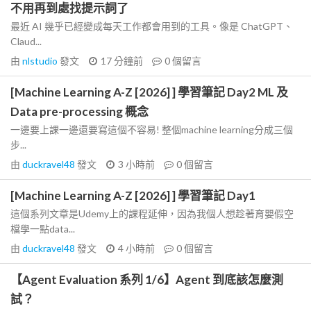
不用再到處找提示詞了
最近 AI 幾乎已經變成每天工作都會用到的工具。像是 ChatGPT、
Claud...
由
nlstudio
發文
17 分鐘前
0
個留言
[Machine Learning A-Z [2026] ] 學習筆記 Day2 ML 及
Data pre-processing 概念
一邊要上課一邊還要寫這個不容易! 整個machine learning分成三個
步...
由
duckravel48
發文
3 小時前
0
個留言
[Machine Learning A-Z [2026] ] 學習筆記 Day1
這個系列文章是Udemy上的課程延伸，因為我個人想趁著育嬰假空
檔學一點data...
由
duckravel48
發文
4 小時前
0
個留言
【Agent Evaluation 系列 1/6】Agent 到底該怎麼測
試？