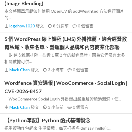
(Image Blending)
本文將簡單示範如何使用 OpenCV 的 addWeighted 方法進行圖片
的...
由
logohow1020
發文
8 分鐘前
0
個留言
5 個 WordPress 線上課程 (LMS) 外掛推薦，適合經營教
育私域、收集名單、營運個人品牌和內容商業化部署
📝 這次推薦排除一些近 1 至 2 年的新進品牌，因為它們沒有太多
相關數據可供...
由
Mack Chan
發文
3 小時前
0
個留言
Wordfence 資安通報 | WooCommerce - Social Login |
CVE-2026-8457
WooCommerce Social Login 外掛爆出嚴重驗證繞過漏洞，使...
由
Mack Chan
發文
3 小時前
0
個留言
【Python筆記】Python 函式基礎觀念
把重複動作包起來 生活情境：每天打招呼 def say_hello():...