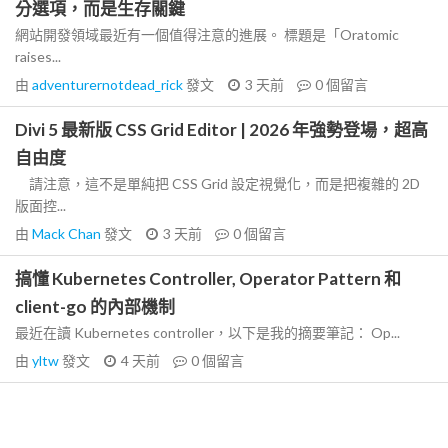
分選項，而是生存關鍵
網站開發領域最近有一個值得注意的進展。 標題是「Oratomic
raises...
由
adventurernotdead_rick
發文
3 天前
0
個留言
Divi 5 最新版 CSS Grid Editor | 2026 年強勢登場，超高
自由度
請注意，這不是單純把 CSS Grid 設定視覺化，而是把複雜的 2D
版面控...
由
Mack Chan
發文
3 天前
0
個留言
搞懂 Kubernetes Controller, Operator Pattern 和
client-go 的內部機制
最近在讀 Kubernetes controller，以下是我的摘要筆記： Op...
由
yltw
發文
4 天前
0
個留言