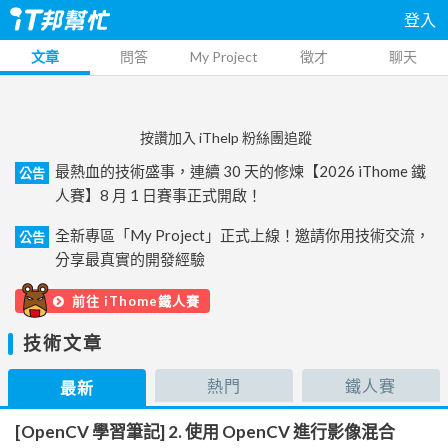
登入
文章
問答
My Project
徵才
聊天
按讚加入 iThelp 粉絲團追蹤
最熱血的技術盛事，連續 30 天的修煉【2026 iThome 鐵
公告
人賽】8 月 1 日賽事正式開啟！
全新專區「My Project」正式上線！邀請你用技術交流，
公告
分享最真實的開發經驗
前往 iThome鐵人賽
技術文章
熱門
鐵人賽
最新
[OpenCV 學習筆記] 2. 使用 OpenCV 進行影像混合