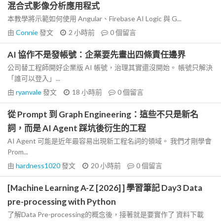
混合式影像分析應用程式
本教學將示範如何使用 Angular、Firebase AI Logic 與 G...
由
Connie
發文
2 小時前
0
個留言
AI 協作不是發帳號：企業要先畫出四條責任邊界
公司替工程師開好企業版 AI 帳號，治理其實還沒開始。 帳號只解決
「誰可以登入」...
由
ryanvale
發文
18 小時前
0
個留言
從 Prompt 到 Graph Engineering：這些不只是新名
詞，而是 AI Agent 踩坑後衍生的工程
AI Agent 可能是近年最容易出現新工程名詞的領域。 我們才剛學會
Prom...
由
hardness1020
發文
20 小時前
0
個留言
[Machine Learning A-Z [2026] ] 學習筆記 Day3 Data
pre-processing with Python
了解Data Pre-processing的概念後，接著就是要實作了 資料下載