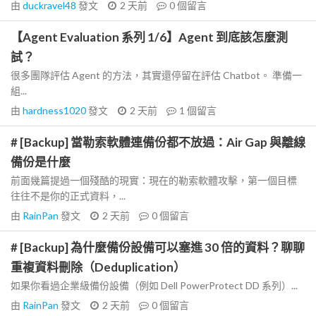
由
duckravel48
發文
2 天前
0
個留言
【Agent Evaluation 系列 1/6】Agent 到底該怎麼測
試？
很多團隊評估 Agent 的方法，其實還停留在評估 Chatbot。 準備一
組...
由
hardness1020
發文
2 天前
1
個留言
# [Backup] 當勒索軟體連備份都不放過：Air Gap 與離線
備份是什麼
前面幾篇提過一個殘酷的現實：現在的勒索軟體攻擊，第一個目標
往往不是你的正式資料，...
由
RainPan
發文
2 天前
0
個留言
# [Backup] 為什麼備份設備可以塞進 30 倍的資料？聊聊
重複資料刪除（Deduplication）
如果你看過企業級備份設備（例如 Dell PowerProtect DD 系列）...
由
RainPan
發文
2 天前
0
個留言