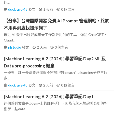
的...
由
duckravel48
發文
1 天前
0
個留言
【分享】台灣團隊開發 免費 AI Prompt 管理網站，終於
不用再到處找提示詞了
最近 AI 幾乎已經變成每天工作都會用到的工具。像是 ChatGPT、
Claud...
由
nlstudio
發文
2 天前
0
個留言
[Machine Learning A-Z [2026] ] 學習筆記 Day2 ML 及
Data pre-processing 概念
一邊要上課一邊還要寫這個不容易! 整個machine learning分成三個
步...
由
duckravel48
發文
2 天前
0
個留言
[Machine Learning A-Z [2026] ] 學習筆記 Day1
這個系列文章是Udemy上的課程延伸，因為我個人想趁著育嬰假空
檔學一點data...