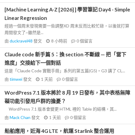
[Machine Learning A-Z [2026] ] 學習筆記 Day4 - Simple
Linear Regression
經過一個周末發現需要一些調整XD 周末反而比較忙碌，以後就打算
周間發文了~雖然是...
由
duckravel48
發文
8 小時前
0
個留言
Claude code 新手篇 5：換 section 不斷線 — 把「當下
進度」交接給下一個對話
這是「Claude Code 實戰手冊」系列的第五篇(G5)。G3 講了 CL...
由
timwei
發文
1 天前
0
個留言
WordPress 7.1 版本將於 8 月 19 日發布，其中表格無障
礙功能引發用戶群的擔憂？
WordPress 7.1 版本會變更 HTML 裡的 Table 的結構，其...
由
Mack Chan
發文
1 天前
0
個留言
船舶應用，近海 4G LTE，航運 Starlink 整合運用