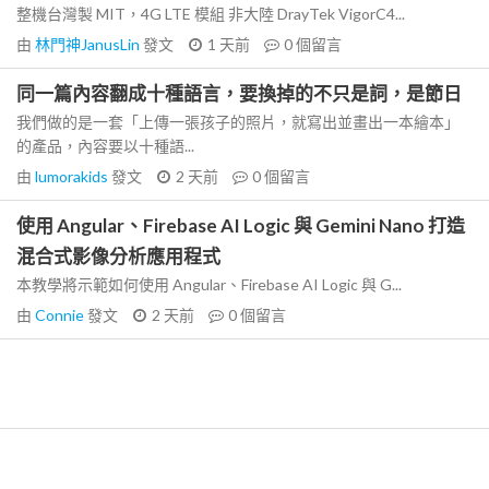
整機台灣製 MIT，4G LTE 模組 非大陸 DrayTek VigorC4...
由
林門神JanusLin
發文
1 天前
0
個留言
同一篇內容翻成十種語言，要換掉的不只是詞，是節日
我們做的是一套「上傳一張孩子的照片，就寫出並畫出一本繪本」
的產品，內容要以十種語...
由
lumorakids
發文
2 天前
0
個留言
使用 Angular、Firebase AI Logic 與 Gemini Nano 打造
混合式影像分析應用程式
本教學將示範如何使用 Angular、Firebase AI Logic 與 G...
由
Connie
發文
2 天前
0
個留言