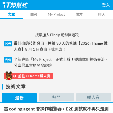
登入
文章
問答
My Project
徵才
聊天
按讚加入 iThelp 粉絲團追蹤
最熱血的技術盛事，連續 30 天的修煉【2026 iThome 鐵
公告
人賽】8 月 1 日賽事正式開啟！
全新專區「My Project」正式上線！邀請你用技術交流，
公告
分享最真實的開發經驗
前往 iThome鐵人賽
技術文章
熱門
鐵人賽
最新
當 coding agent 會操作瀏覽器，E2E 測試就不再只是測