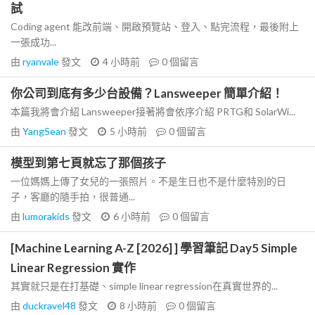
試
Coding agent 能改前端、開啟預覽站、登入、點完流程，最後附上
一張成功...
由
ryanvale
發文
4 小時前
0
個留言
你公司到底有多少台設備？Lansweeper 簡單介紹！
本篇我將會介紹 Lansweeper接著將會依序介紹 PRTG和 SolarWi...
由
YangSean
發文
5 小時前
0
個留言
模型到第七頁就忘了那個孩子
一位媽媽上傳了女兒的一張照片。不是生日也不是什麼特別的日
子，客廳的隨手拍，很普通...
由
lumorakids
發文
6 小時前
0
個留言
[Machine Learning A-Z [2026] ] 學習筆記 Day5 Simple
Linear Regression 實作
其實就只是在打基礎、simple linear regression在真實世界的...
由
duckravel48
發文
8 小時前
0
個留言