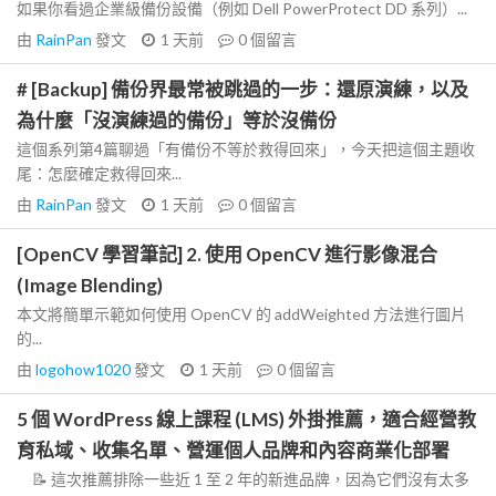
如果你看過企業級備份設備（例如 Dell PowerProtect DD 系列）...
由
RainPan
發文
1 天前
0
個留言
# [Backup] 備份界最常被跳過的一步：還原演練，以及
為什麼「沒演練過的備份」等於沒備份
這個系列第4篇聊過「有備份不等於救得回來」，今天把這個主題收
尾：怎麼確定救得回來...
由
RainPan
發文
1 天前
0
個留言
[OpenCV 學習筆記] 2. 使用 OpenCV 進行影像混合
(Image Blending)
本文將簡單示範如何使用 OpenCV 的 addWeighted 方法進行圖片
的...
由
logohow1020
發文
1 天前
0
個留言
5 個 WordPress 線上課程 (LMS) 外掛推薦，適合經營教
育私域、收集名單、營運個人品牌和內容商業化部署
📝 這次推薦排除一些近 1 至 2 年的新進品牌，因為它們沒有太多