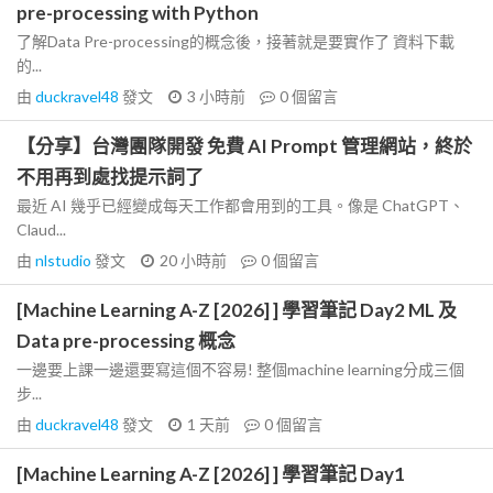
pre-processing with Python
了解Data Pre-processing的概念後，接著就是要實作了 資料下載
的...
由
duckravel48
發文
3 小時前
0
個留言
【分享】台灣團隊開發 免費 AI Prompt 管理網站，終於
不用再到處找提示詞了
最近 AI 幾乎已經變成每天工作都會用到的工具。像是 ChatGPT、
Claud...
由
nlstudio
發文
20 小時前
0
個留言
[Machine Learning A-Z [2026] ] 學習筆記 Day2 ML 及
Data pre-processing 概念
一邊要上課一邊還要寫這個不容易! 整個machine learning分成三個
步...
由
duckravel48
發文
1 天前
0
個留言
[Machine Learning A-Z [2026] ] 學習筆記 Day1