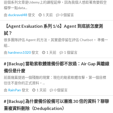
這個系列文章是Udemy上的課程延伸，因為我個人想趁著育嬰假空
檔學一點data...
由
duckravel48
發文
1 天前
0
個留言
【Agent Evaluation 系列 1/6】Agent 到底該怎麼測
試？
很多團隊評估 Agent 的方法，其實還停留在評估 Chatbot。 準備一
組...
由
hardness1020
發文
1 天前
1
個留言
# [Backup] 當勒索軟體連備份都不放過：Air Gap 與離線
備份是什麼
前面幾篇提過一個殘酷的現實：現在的勒索軟體攻擊，第一個目標
往往不是你的正式資料，...
由
RainPan
發文
1 天前
0
個留言
# [Backup] 為什麼備份設備可以塞進 30 倍的資料？聊聊
重複資料刪除（Deduplication）