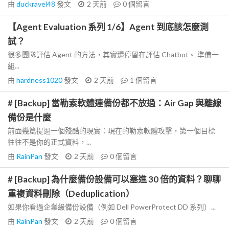
由
duckravel48
發文
2 天前
0
個留言
【Agent Evaluation 系列 1/6】Agent 到底該怎麼測
試？
很多團隊評估 Agent 的方法，其實還停留在評估 Chatbot。 準備一
組...
由
hardness1020
發文
2 天前
1
個留言
# [Backup] 當勒索軟體連備份都不放過：Air Gap 與離線
備份是什麼
前面幾篇提過一個殘酷的現實：現在的勒索軟體攻擊，第一個目標
往往不是你的正式資料，...
由
RainPan
發文
2 天前
0
個留言
# [Backup] 為什麼備份設備可以塞進 30 倍的資料？聊聊
重複資料刪除（Deduplication）
如果你看過企業級備份設備（例如 Dell PowerProtect DD 系列）...
由
RainPan
發文
2 天前
0
個留言