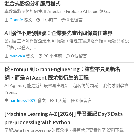
混合式影像分析應用程式
本教學將示範如何使用 Angular、Firebase AI Logic 與 G...
由
Connie
發文
4 小時前
0
個留言
AI 協作不是發帳號：企業要先畫出四條責任邊界
公司替工程師開好企業版 AI 帳號，治理其實還沒開始。 帳號只解決
「誰可以登入」...
由
ryanvale
發文
20 小時前
0
個留言
從 Prompt 到 Graph Engineering：這些不只是新名
詞，而是 AI Agent 踩坑後衍生的工程
AI Agent 可能是近年最容易出現新工程名詞的領域。 我們才剛學會
Prom...
由
hardness1020
發文
1 天前
0
個留言
[Machine Learning A-Z [2026] ] 學習筆記 Day3 Data
pre-processing with Python
了解Data Pre-processing的概念後，接著就是要實作了 資料下載