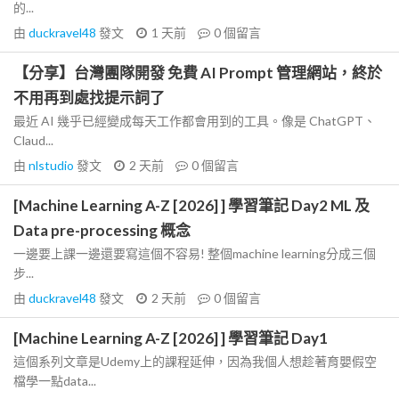
的...
由
duckravel48
發文
1 天前
0
個留言
【分享】台灣團隊開發 免費 AI Prompt 管理網站，終於
不用再到處找提示詞了
最近 AI 幾乎已經變成每天工作都會用到的工具。像是 ChatGPT、
Claud...
由
nlstudio
發文
2 天前
0
個留言
[Machine Learning A-Z [2026] ] 學習筆記 Day2 ML 及
Data pre-processing 概念
一邊要上課一邊還要寫這個不容易! 整個machine learning分成三個
步...
由
duckravel48
發文
2 天前
0
個留言
[Machine Learning A-Z [2026] ] 學習筆記 Day1
這個系列文章是Udemy上的課程延伸，因為我個人想趁著育嬰假空
檔學一點data...