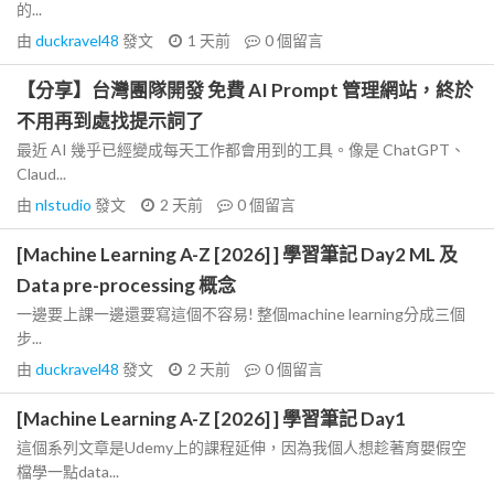
的...
由
duckravel48
發文
1 天前
0
個留言
【分享】台灣團隊開發 免費 AI Prompt 管理網站，終於
不用再到處找提示詞了
最近 AI 幾乎已經變成每天工作都會用到的工具。像是 ChatGPT、
Claud...
由
nlstudio
發文
2 天前
0
個留言
[Machine Learning A-Z [2026] ] 學習筆記 Day2 ML 及
Data pre-processing 概念
一邊要上課一邊還要寫這個不容易! 整個machine learning分成三個
步...
由
duckravel48
發文
2 天前
0
個留言
[Machine Learning A-Z [2026] ] 學習筆記 Day1
這個系列文章是Udemy上的課程延伸，因為我個人想趁著育嬰假空
檔學一點data...