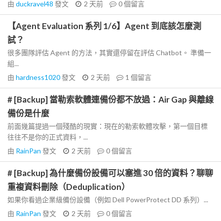
由
duckravel48
發文
2 天前
0
個留言
【Agent Evaluation 系列 1/6】Agent 到底該怎麼測
試？
很多團隊評估 Agent 的方法，其實還停留在評估 Chatbot。 準備一
組...
由
hardness1020
發文
2 天前
1
個留言
# [Backup] 當勒索軟體連備份都不放過：Air Gap 與離線
備份是什麼
前面幾篇提過一個殘酷的現實：現在的勒索軟體攻擊，第一個目標
往往不是你的正式資料，...
由
RainPan
發文
2 天前
0
個留言
# [Backup] 為什麼備份設備可以塞進 30 倍的資料？聊聊
重複資料刪除（Deduplication）
如果你看過企業級備份設備（例如 Dell PowerProtect DD 系列）...
由
RainPan
發文
2 天前
0
個留言