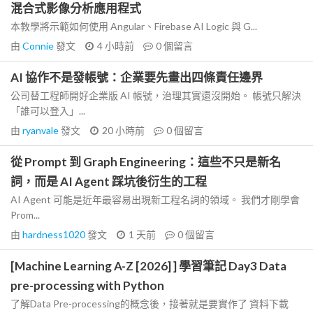
混合式影像分析應用程式
本教學將示範如何使用 Angular、Firebase AI Logic 與 G...
由
Connie
發文
4 小時前
0
個留言
AI 協作不是發帳號：企業要先畫出四條責任邊界
公司替工程師開好企業版 AI 帳號，治理其實還沒開始。 帳號只解決
「誰可以登入」...
由
ryanvale
發文
20 小時前
0
個留言
從 Prompt 到 Graph Engineering：這些不只是新名
詞，而是 AI Agent 踩坑後衍生的工程
AI Agent 可能是近年最容易出現新工程名詞的領域。 我們才剛學會
Prom...
由
hardness1020
發文
1 天前
0
個留言
[Machine Learning A-Z [2026] ] 學習筆記 Day3 Data
pre-processing with Python
了解Data Pre-processing的概念後，接著就是要實作了 資料下載