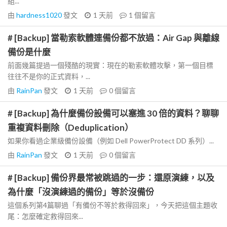
組...
由
hardness1020
發文
1 天前
1
個留言
# [Backup] 當勒索軟體連備份都不放過：Air Gap 與離線
備份是什麼
前面幾篇提過一個殘酷的現實：現在的勒索軟體攻擊，第一個目標
往往不是你的正式資料，...
由
RainPan
發文
1 天前
0
個留言
# [Backup] 為什麼備份設備可以塞進 30 倍的資料？聊聊
重複資料刪除（Deduplication）
如果你看過企業級備份設備（例如 Dell PowerProtect DD 系列）...
由
RainPan
發文
1 天前
0
個留言
# [Backup] 備份界最常被跳過的一步：還原演練，以及
為什麼「沒演練過的備份」等於沒備份
這個系列第4篇聊過「有備份不等於救得回來」，今天把這個主題收
尾：怎麼確定救得回來...