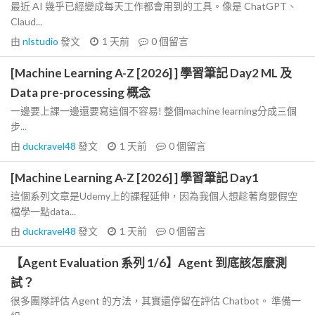
最近 AI 幾乎已經變成每天工作都會用到的工具。像是 ChatGPT、
Claud...
由
nlstudio
發文
1 天前
0
個留言
[Machine Learning A-Z [2026] ] 學習筆記 Day2 ML 及
Data pre-processing 概念
一邊要上課一邊還要寫這個不容易! 整個machine learning分成三個
步...
由
duckravel48
發文
1 天前
0
個留言
[Machine Learning A-Z [2026] ] 學習筆記 Day1
這個系列文章是Udemy上的課程延伸，因為我個人想趁著育嬰假空
檔學一點data...
由
duckravel48
發文
1 天前
0
個留言
【Agent Evaluation 系列 1/6】Agent 到底該怎麼測
試？
很多團隊評估 Agent 的方法，其實還停留在評估 Chatbot。 準備一