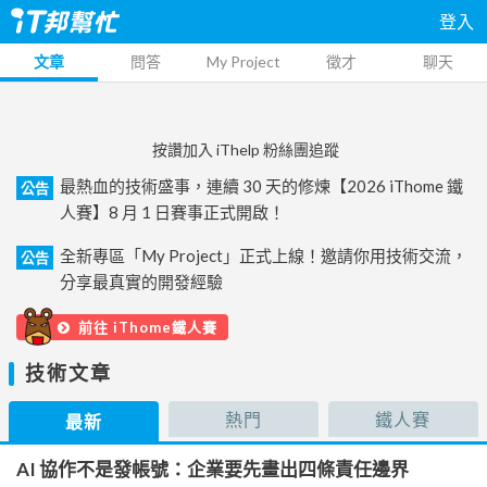
登入
文章
問答
My Project
徵才
聊天
按讚加入 iThelp 粉絲團追蹤
最熱血的技術盛事，連續 30 天的修煉【2026 iThome 鐵
公告
人賽】8 月 1 日賽事正式開啟！
全新專區「My Project」正式上線！邀請你用技術交流，
公告
分享最真實的開發經驗
前往 iThome鐵人賽
技術文章
熱門
鐵人賽
最新
AI 協作不是發帳號：企業要先畫出四條責任邊界