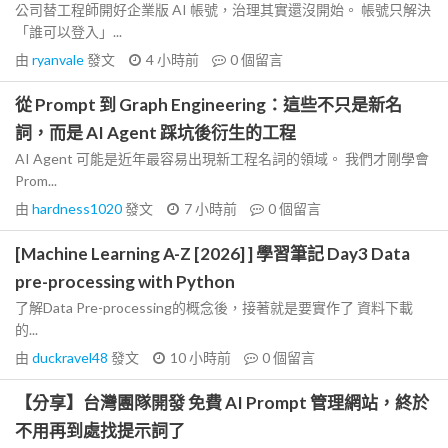
公司替工程師開好企業版 AI 帳號，治理其實還沒開始。 帳號只解決
「誰可以登入」...
由
ryanvale
發文
4 小時前
0
個留言
從 Prompt 到 Graph Engineering：這些不只是新名
詞，而是 AI Agent 踩坑後衍生的工程
AI Agent 可能是近年最容易出現新工程名詞的領域。 我們才剛學會
Prom...
由
hardness1020
發文
7 小時前
0
個留言
[Machine Learning A-Z [2026] ] 學習筆記 Day3 Data
pre-processing with Python
了解Data Pre-processing的概念後，接著就是要實作了 資料下載
的...
由
duckravel48
發文
10 小時前
0
個留言
【分享】台灣團隊開發 免費 AI Prompt 管理網站，終於
不用再到處找提示詞了