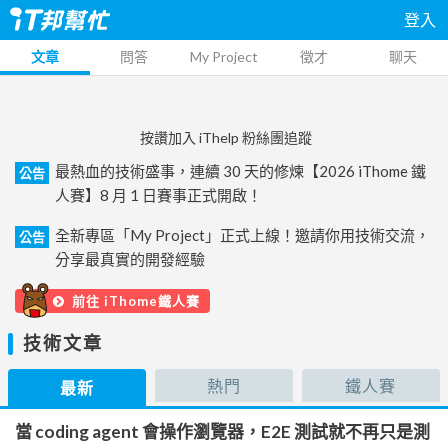
登入
文章
問答
My Project
徵才
聊天
按讚加入 iThelp 粉絲團追蹤
最熱血的技術盛事，連續 30 天的修煉【2026 iThome 鐵
公告
人賽】8 月 1 日賽事正式開啟！
全新專區「My Project」正式上線！邀請你用技術交流，
公告
分享最真實的開發經驗
前往 iThome鐵人賽
技術文章
熱門
鐵人賽
最新
當 coding agent 會操作瀏覽器，E2E 測試就不再只是測