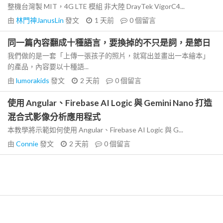
整機台灣製 MIT，4G LTE 模組 非大陸 DrayTek VigorC4...
由
林門神JanusLin
發文
1 天前
0
個留言
同一篇內容翻成十種語言，要換掉的不只是詞，是節日
我們做的是一套「上傳一張孩子的照片，就寫出並畫出一本繪本」
的產品，內容要以十種語...
由
lumorakids
發文
2 天前
0
個留言
使用 Angular、Firebase AI Logic 與 Gemini Nano 打造
混合式影像分析應用程式
本教學將示範如何使用 Angular、Firebase AI Logic 與 G...
由
Connie
發文
2 天前
0
個留言