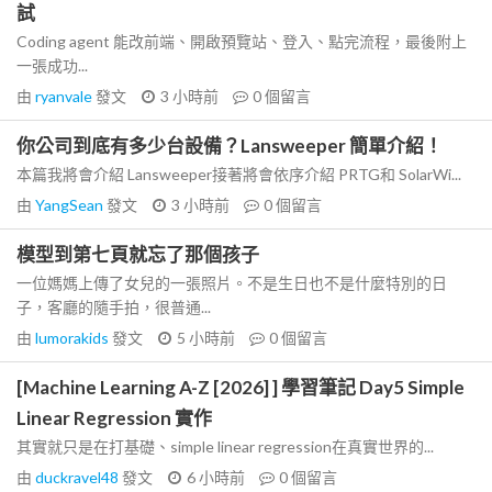
試
Coding agent 能改前端、開啟預覽站、登入、點完流程，最後附上
一張成功...
由
ryanvale
發文
3 小時前
0
個留言
你公司到底有多少台設備？Lansweeper 簡單介紹！
本篇我將會介紹 Lansweeper接著將會依序介紹 PRTG和 SolarWi...
由
YangSean
發文
3 小時前
0
個留言
模型到第七頁就忘了那個孩子
一位媽媽上傳了女兒的一張照片。不是生日也不是什麼特別的日
子，客廳的隨手拍，很普通...
由
lumorakids
發文
5 小時前
0
個留言
[Machine Learning A-Z [2026] ] 學習筆記 Day5 Simple
Linear Regression 實作
其實就只是在打基礎、simple linear regression在真實世界的...
由
duckravel48
發文
6 小時前
0
個留言