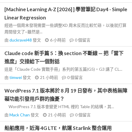
[Machine Learning A-Z [2026] ] 學習筆記 Day4 - Simple
Linear Regression
經過一個周末發現需要一些調整XD 周末反而比較忙碌，以後就打算
周間發文了~雖然是...
由
duckravel48
發文
6 小時前
0
個留言
Claude code 新手篇 5：換 section 不斷線 — 把「當下
進度」交接給下一個對話
這是「Claude Code 實戰手冊」系列的第五篇(G5)。G3 講了 CL...
由
timwei
發文
21 小時前
0
個留言
WordPress 7.1 版本將於 8 月 19 日發布，其中表格無障
礙功能引發用戶群的擔憂？
WordPress 7.1 版本會變更 HTML 裡的 Table 的結構，其...
由
Mack Chan
發文
21 小時前
0
個留言
船舶應用，近海 4G LTE，航運 Starlink 整合運用