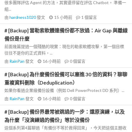
很多團隊評估 Agent 的方法，其實還停留在評估 Chatbot。 準備一
組...
由
hardness1020
發文
15 小時前
1
個留言
# [Backup] 當勒索軟體連備份都不放過：Air Gap 與離線
備份是什麼
前面幾篇提過一個殘酷的現實：現在的勒索軟體攻擊，第一個目標
往往不是你的正式資料，...
由
RainPan
發文
16 小時前
0
個留言
# [Backup] 為什麼備份設備可以塞進 30 倍的資料？聊聊
重複資料刪除（Deduplication）
如果你看過企業級備份設備（例如 Dell PowerProtect DD 系列）...
由
RainPan
發文
16 小時前
0
個留言
# [Backup] 備份界最常被跳過的一步：還原演練，以及
為什麼「沒演練過的備份」等於沒備份
這個系列第4篇聊過「有備份不等於救得回來」，今天把這個主題收