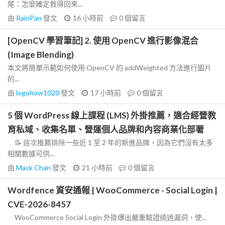
尾：怎麼確定救得回來...
由
RainPan
發文
16 小時前
0
個留言
[OpenCV 學習筆記] 2. 使用 OpenCV 進行影像混合
(Image Blending)
本文將簡單示範如何使用 OpenCV 的 addWeighted 方法進行圖片
的...
由
logohow1020
發文
17 小時前
0
個留言
5 個 WordPress 線上課程 (LMS) 外掛推薦，適合經營教
育私域、收集名單、營運個人品牌和內容商業化部署
📝 這次推薦排除一些近 1 至 2 年的新進品牌，因為它們沒有太多
相關數據可供...
由
Mack Chan
發文
21 小時前
0
個留言
Wordfence 資安通報 | WooCommerce - Social Login |
CVE-2026-8457
WooCommerce Social Login 外掛爆出嚴重驗證繞過漏洞，使...