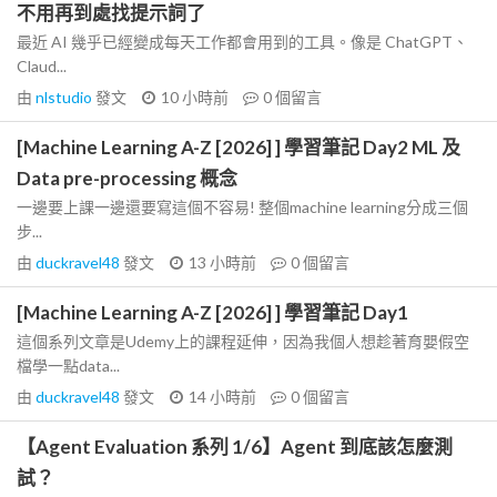
不用再到處找提示詞了
最近 AI 幾乎已經變成每天工作都會用到的工具。像是 ChatGPT、
Claud...
由
nlstudio
發文
10 小時前
0
個留言
[Machine Learning A-Z [2026] ] 學習筆記 Day2 ML 及
Data pre-processing 概念
一邊要上課一邊還要寫這個不容易! 整個machine learning分成三個
步...
由
duckravel48
發文
13 小時前
0
個留言
[Machine Learning A-Z [2026] ] 學習筆記 Day1
這個系列文章是Udemy上的課程延伸，因為我個人想趁著育嬰假空
檔學一點data...
由
duckravel48
發文
14 小時前
0
個留言
【Agent Evaluation 系列 1/6】Agent 到底該怎麼測
試？