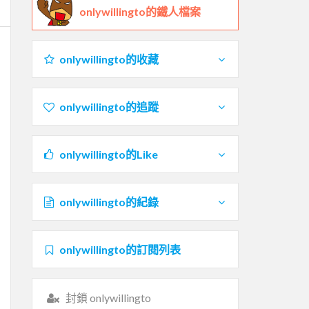
onlywillingto的鐵人檔案
onlywillingto的收藏
onlywillingto的追蹤
onlywillingto的Like
onlywillingto的紀錄
onlywillingto的訂閱列表
封鎖 onlywillingto