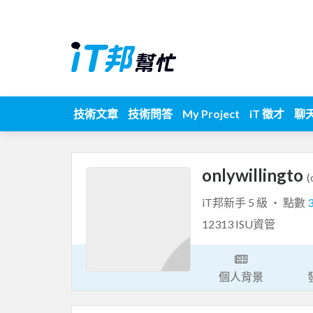
技術文章
技術問答
My Project
iT 徵才
聊
onlywillingto
(
iT邦新手 5 級 ‧ 點數
12313 ISU資管
個人背景