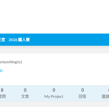
天室
2026 鐵人賽
onlywillingto)
30
8
0
0
0
發問
文章
My Project
回答
邀