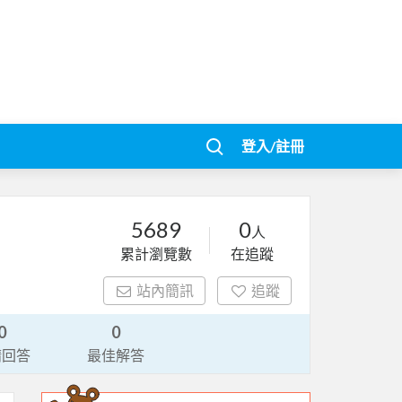
登入/註冊
5689
0
人
累計瀏覽數
在追蹤
站內簡訊
追蹤
0
0
請回答
最佳解答