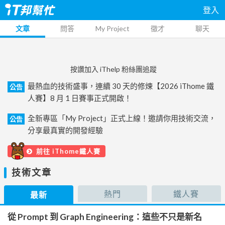
登入
文章
問答
My Project
徵才
聊天
按讚加入 iThelp 粉絲團追蹤
最熱血的技術盛事，連續 30 天的修煉【2026 iThome 鐵
公告
人賽】8 月 1 日賽事正式開啟！
全新專區「My Project」正式上線！邀請你用技術交流，
公告
分享最真實的開發經驗
前往 iThome鐵人賽
技術文章
熱門
鐵人賽
最新
從 Prompt 到 Graph Engineering：這些不只是新名