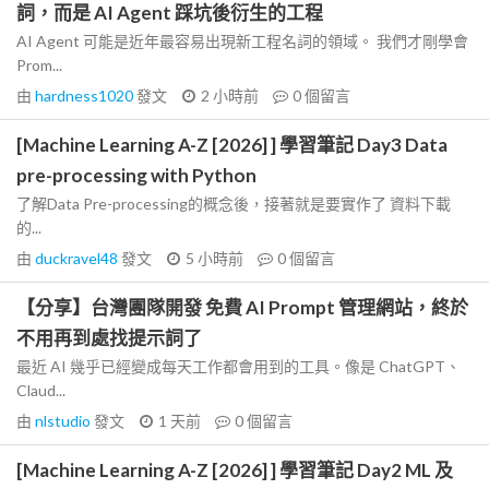
詞，而是 AI Agent 踩坑後衍生的工程
AI Agent 可能是近年最容易出現新工程名詞的領域。 我們才剛學會
Prom...
由
hardness1020
發文
2 小時前
0
個留言
[Machine Learning A-Z [2026] ] 學習筆記 Day3 Data
pre-processing with Python
了解Data Pre-processing的概念後，接著就是要實作了 資料下載
的...
由
duckravel48
發文
5 小時前
0
個留言
【分享】台灣團隊開發 免費 AI Prompt 管理網站，終於
不用再到處找提示詞了
最近 AI 幾乎已經變成每天工作都會用到的工具。像是 ChatGPT、
Claud...
由
nlstudio
發文
1 天前
0
個留言
[Machine Learning A-Z [2026] ] 學習筆記 Day2 ML 及