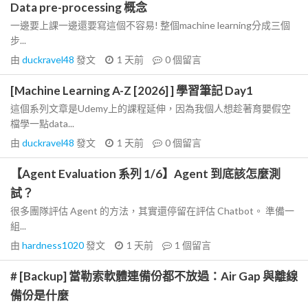
Data pre-processing 概念
一邊要上課一邊還要寫這個不容易! 整個machine learning分成三個
步...
由
duckravel48
發文
1 天前
0
個留言
[Machine Learning A-Z [2026] ] 學習筆記 Day1
這個系列文章是Udemy上的課程延伸，因為我個人想趁著育嬰假空
檔學一點data...
由
duckravel48
發文
1 天前
0
個留言
【Agent Evaluation 系列 1/6】Agent 到底該怎麼測
試？
很多團隊評估 Agent 的方法，其實還停留在評估 Chatbot。 準備一
組...
由
hardness1020
發文
1 天前
1
個留言
# [Backup] 當勒索軟體連備份都不放過：Air Gap 與離線
備份是什麼