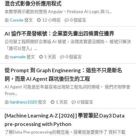
混合式影像分析應用程式
本教學將示範如何使用 Angular、Firebase AI Logic 與 G...
由
Connie
發文
12 小時前
0
個留言
AI 協作不是發帳號：企業要先畫出四條責任邊界
公司替工程師開好企業版 AI 帳號，治理其實還沒開始。 帳號只解決
「誰可以登入」...
由
ryanvale
發文
1 天前
0
個留言
從 Prompt 到 Graph Engineering：這些不只是新名
詞，而是 AI Agent 踩坑後衍生的工程
AI Agent 可能是近年最容易出現新工程名詞的領域。 我們才剛學會
Prom...
由
hardness1020
發文
1 天前
0
個留言
[Machine Learning A-Z [2026] ] 學習筆記 Day3 Data
pre-processing with Python
了解Data Pre-processing的概念後，接著就是要實作了 資料下載