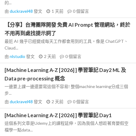
的...
由
duckravel48
發文
1 天前
0
個留言
【分享】台灣團隊開發 免費 AI Prompt 管理網站，終於
不用再到處找提示詞了
最近 AI 幾乎已經變成每天工作都會用到的工具。像是 ChatGPT、
Claud...
由
nlstudio
發文
2 天前
0
個留言
[Machine Learning A-Z [2026] ] 學習筆記 Day2 ML 及
Data pre-processing 概念
一邊要上課一邊還要寫這個不容易! 整個machine learning分成三個
步...
由
duckravel48
發文
2 天前
0
個留言
[Machine Learning A-Z [2026] ] 學習筆記 Day1
這個系列文章是Udemy上的課程延伸，因為我個人想趁著育嬰假空
檔學一點data...