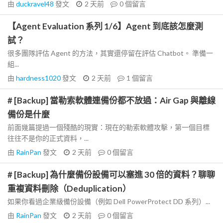
由
duckravel48
發文
2 天前
0
個留言
【Agent Evaluation 系列 1/6】Agent 到底該怎麼測
試？
很多團隊評估 Agent 的方法，其實還停留在評估 Chatbot。 準備一
組...
由
hardness1020
發文
2 天前
1
個留言
# [Backup] 當勒索軟體連備份都不放過：Air Gap 與離線
備份是什麼
前面幾篇提過一個殘酷的現實：現在的勒索軟體攻擊，第一個目標
往往不是你的正式資料，...
由
RainPan
發文
2 天前
0
個留言
# [Backup] 為什麼備份設備可以塞進 30 倍的資料？聊聊
重複資料刪除（Deduplication）
如果你看過企業級備份設備（例如 Dell PowerProtect DD 系列）...
由
RainPan
發文
2 天前
0
個留言