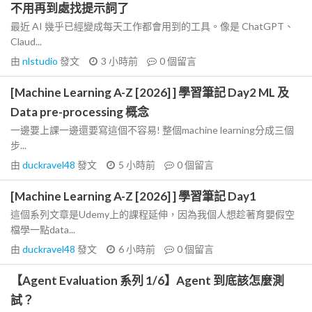
不用再到處找提示詞了
最近 AI 幾乎已經變成每天工作都會用到的工具。像是 ChatGPT、
Claud...
由
nlstudio
發文
3 小時前
0
個留言
[Machine Learning A-Z [2026] ] 學習筆記 Day2 ML 及
Data pre-processing 概念
一邊要上課一邊還要寫這個不容易! 整個machine learning分成三個
步...
由
duckravel48
發文
5 小時前
0
個留言
[Machine Learning A-Z [2026] ] 學習筆記 Day1
這個系列文章是Udemy上的課程延伸，因為我個人想趁著育嬰假空
檔學一點data...
由
duckravel48
發文
6 小時前
0
個留言
【Agent Evaluation 系列 1/6】Agent 到底該怎麼測
試？