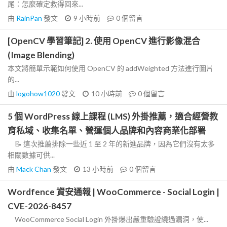
尾：怎麼確定救得回來...
由
RainPan
發文
9 小時前
0
個留言
[OpenCV 學習筆記] 2. 使用 OpenCV 進行影像混合
(Image Blending)
本文將簡單示範如何使用 OpenCV 的 addWeighted 方法進行圖片
的...
由
logohow1020
發文
10 小時前
0
個留言
5 個 WordPress 線上課程 (LMS) 外掛推薦，適合經營教
育私域、收集名單、營運個人品牌和內容商業化部署
📝 這次推薦排除一些近 1 至 2 年的新進品牌，因為它們沒有太多
相關數據可供...
由
Mack Chan
發文
13 小時前
0
個留言
Wordfence 資安通報 | WooCommerce - Social Login |
CVE-2026-8457
WooCommerce Social Login 外掛爆出嚴重驗證繞過漏洞，使...