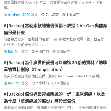
很多團隊評估 Agent 的方法，其實還停留在評估 Chatbot。 準備一
組...
由
hardness1020
發文
7 小時前
1
個留言
# [Backup] 當勒索軟體連備份都不放過：Air Gap 與離線
備份是什麼
前面幾篇提過一個殘酷的現實：現在的勒索軟體攻擊，第一個目標
往往不是你的正式資料，...
由
RainPan
發文
9 小時前
0
個留言
# [Backup] 為什麼備份設備可以塞進 30 倍的資料？聊聊
重複資料刪除（Deduplication）
如果你看過企業級備份設備（例如 Dell PowerProtect DD 系列）...
由
RainPan
發文
9 小時前
0
個留言
# [Backup] 備份界最常被跳過的一步：還原演練，以及
為什麼「沒演練過的備份」等於沒備份
這個系列第4篇聊過「有備份不等於救得回來」，今天把這個主題收