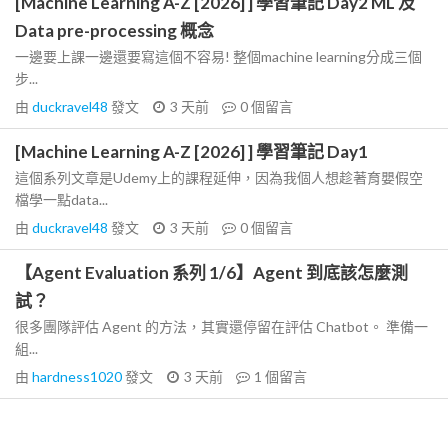
[Machine Learning A-Z [2026] ] 學習筆記 Day2 ML 及
Data pre-processing 概念
一邊要上課一邊還要寫這個不容易! 整個machine learning分成三個
步...
由
duckravel48
發文
3 天前
0
個留言
[Machine Learning A-Z [2026] ] 學習筆記 Day1
這個系列文章是Udemy上的課程延伸，因為我個人想趁著育嬰假空
檔學一點data...
由
duckravel48
發文
3 天前
0
個留言
【Agent Evaluation 系列 1/6】Agent 到底該怎麼測
試？
很多團隊評估 Agent 的方法，其實還停留在評估 Chatbot。 準備一
組...
由
hardness1020
發文
3 天前
1
個留言