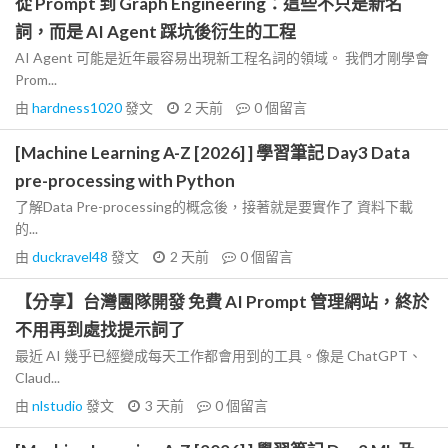
從 Prompt 到 Graph Engineering：這些不只是新名
詞，而是 AI Agent 踩坑後衍生的工程
AI Agent 可能是近年最容易出現新工程名詞的領域。 我們才剛學會
Prom...
由
hardness1020
發文
2 天前
0
個留言
[Machine Learning A-Z [2026] ] 學習筆記 Day3 Data
pre-processing with Python
了解Data Pre-processing的概念後，接著就是要實作了 資料下載
的...
由
duckravel48
發文
2 天前
0
個留言
【分享】台灣團隊開發 免費 AI Prompt 管理網站，終於
不用再到處找提示詞了
最近 AI 幾乎已經變成每天工作都會用到的工具。像是 ChatGPT、
Claud...
由
nlstudio
發文
3 天前
0
個留言