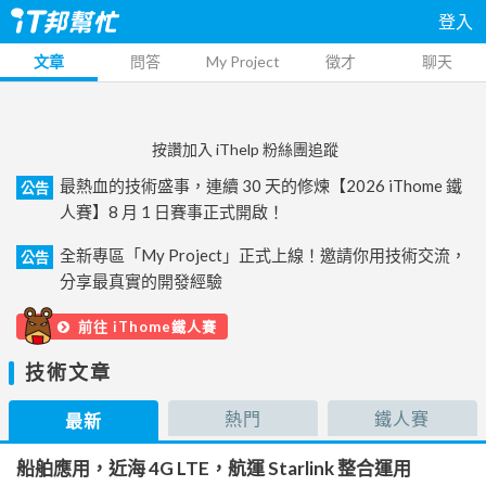
登入
文章
問答
My Project
徵才
聊天
按讚加入 iThelp 粉絲團追蹤
最熱血的技術盛事，連續 30 天的修煉【2026 iThome 鐵
公告
人賽】8 月 1 日賽事正式開啟！
全新專區「My Project」正式上線！邀請你用技術交流，
公告
分享最真實的開發經驗
前往 iThome鐵人賽
技術文章
熱門
鐵人賽
最新
船舶應用，近海 4G LTE，航運 Starlink 整合運用