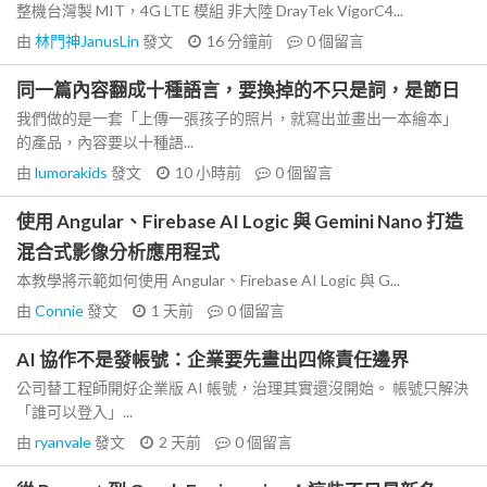
整機台灣製 MIT，4G LTE 模組 非大陸 DrayTek VigorC4...
由
林門神JanusLin
發文
16 分鐘前
0
個留言
同一篇內容翻成十種語言，要換掉的不只是詞，是節日
我們做的是一套「上傳一張孩子的照片，就寫出並畫出一本繪本」
的產品，內容要以十種語...
由
lumorakids
發文
10 小時前
0
個留言
使用 Angular、Firebase AI Logic 與 Gemini Nano 打造
混合式影像分析應用程式
本教學將示範如何使用 Angular、Firebase AI Logic 與 G...
由
Connie
發文
1 天前
0
個留言
AI 協作不是發帳號：企業要先畫出四條責任邊界
公司替工程師開好企業版 AI 帳號，治理其實還沒開始。 帳號只解決
「誰可以登入」...
由
ryanvale
發文
2 天前
0
個留言